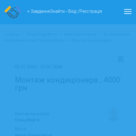
+ Завдання
Знайти
Вхід
/
Реєстрація
>
>
>
Головна
Пошук підробітку
Івано-Франківськ
Встановлення
>
систем вентиляції та рекуперації
Монтаж кондиціонера
02.07.2026 - 07.07.2026
Монтаж кондиціонера ,
4000
грн
Контактна особа:
Пенц Марта
Місто:
Івано-Франківськ