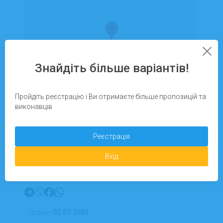
Знайдіть більше варіантів!
Пройдіть реєстрацію і Ви отримаєте більше пропозицій та
виконавців
Щоб бачити контактні дані, необхідно
Реєстрація
авторизуватися
Вхід
Виконати роботу
02.07.2026
Додано