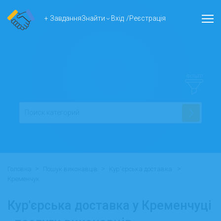
+ Завдання
Знайти
Вхід
/
Реєстрація
ФІЛЬТР
>
>
>
Головна
Пошук виконавців
Кур'єрська доставка
Кременчук
Кур'єрська доставка у Кременчуці