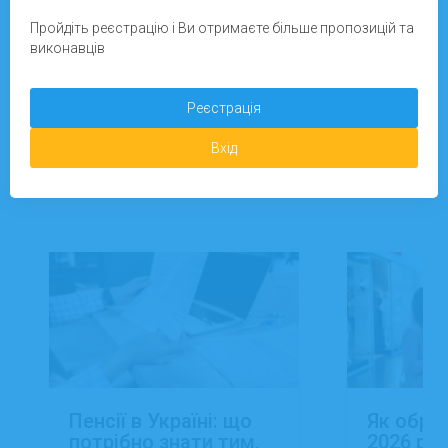
Зареєструватися
Пройдіть реєстрацію і Ви отримаєте більше пропозицій та
виконавців
Додати завдання
Реєстрація
Вхід
Новини
Пенсії в Україні: що
Як обра
потрібно знати тим,
2026 роц