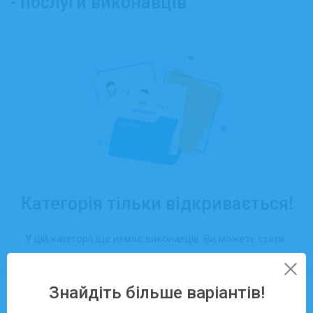
- послуги виконавців
Категорія тільки відкривається!
У цій категорії ще немає виконавців. Ви можете стати
першим, хто отримає замовлення саме тут — просто
створіть свій профіль та додайте послуги.
Знайдіть більше варіантів!