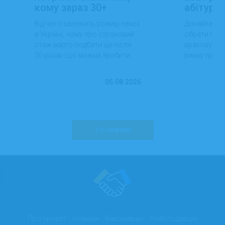
кому зараз 30+
абітуріє
Від чого залежить розмір пенсії
Дізнайтеся,
в Україні, чому про страховий
обрати проф
стаж варто подбати ще після
враховуючи 
30 років і що можна зробити
ринку праці,
вже сьогодні для фінансової
перспектив
впевненості в майбутньому.
працевлашт
05.08.2026
Усі новини
Про проєкт
Новини
Виконавцю
Роботодавцю