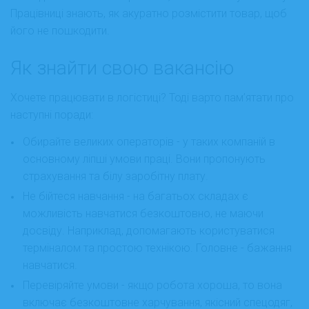
Працівниці знають, як акуратно розмістити товар, щоб
його не пошкодити.
Як знайти свою вакансію
Хочете працювати в логістиці? Тоді варто пам’ятати про
наступні поради:
Обирайте великих операторів - у таких компаній в
основному ліпші умови праці. Вони пропонують
страхування та білу заробітну плату.
Не бійтеся навчання - на багатьох складах є
можливість навчатися безкоштовно, не маючи
досвіду. Наприклад, допомагають користуватися
терміналом та простою технікою. Головне - бажання
навчатися.
Перевіряйте умови - якщо робота хороша, то вона
включає безкоштовне харчування, якісний спецодяг,