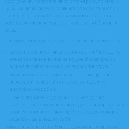
Дослідження, які проводилися останні роки, показали,
що жінки відрізняються лояльністю та ефективністю у
напрямку логістики. Це чудова можливість знайти
роботу для жінок за 55 років і навіть після 60 років на
складі.
Ось чому роботодавці цінують працівниць зрілого віку:
Дисциплінованість - якщо у жінки великий досвід, то
вона позитивно впливає на трудовий розпорядок,
адже відповідально виконує посадові інструкції.
Емоційний інтелект - жінкам зрілого віку простіше
вирішувати конфлікти та створювати дружню
атмосферу на роботі.
Низька плинність кадрів - жінок 55+ відрізняє
стабільність, тому вони можуть довго співпрацювати
з однією компанією, що є проблемою для молодих
людей, які ще в пошуку себе.
Робота для жінок після 60 років допомогла вирішити