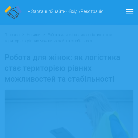
+ Завдання
Знайти
Вхід
/
Реєстрація
>
>
Головна
Новини
Робота для жінок: як логістика стає
територією рівних можливостей та стабільності
Робота для жінок: як логістика
стає територією рівних
можливостей та стабільності