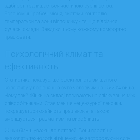
здібності і залишається частиною суспільства.
Ергономічні робочі місця, системи контролю
температури та зони відпочинку - те, що відрізняє
сучасні склади. Завдяки цьому кожному комфортно
працювати.
Психологічний клімат та
ефективність
Статистика показує, що ефективність змішаного
колективу у порівнянні з суто чоловічим на 15-20% вища.
Чому так? Жінки на складі впливають на спілкування між
співробітниками. Стає менше нецензурної лексики,
покращується охайність працівників, а також
зменшується травматизм на виробництві.
Жінки більш уважні до деталей. Вони простіше
знаходять технологічні рішення, не застосовуючи силу.