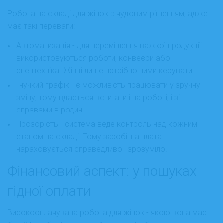
Робота на складі для жінок є чудовим рішенням, адже
має такі переваги:
Автоматизація - для переміщення важкої продукції
використовуються роботи, конвеєри або
спецтехніка. Жінці лише потрібно ними керувати.
Гнучкий графік - є можливість працювати у зручну
зміну, тому вдається встигати і на роботі, і зі
справами в родині.
Прозорість - система веде контроль над кожним
етапом на складі. Тому заробітна плата
нараховується справедливо і зрозуміло.
Фінансовий аспект: у пошуках
гідної оплати
Високооплачувана робота для жінок - якою вона має