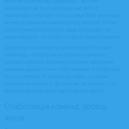
бути? Не обов’язково займатися ІТ або топ-
менеджментом. Якщо робітниця має високу
кваліфікацію та працює з непростими WMS-системами
чи вміє керувати автоматизованою технікою, то є всі
шанси отримувати зарплату, вище за середню. Це
навіть вигідніше, ніж ритейл чи офісне адміністрування.
Додатково є можливість скористатися бонусами.
Наприклад, у популярних логістичних компаніях є
система надбавок, які можна отримати, виконуючи
завдання швидко, точно та без помилок. Коли йдеться
про e-commerce, то швидка доставка - основна
конкурентна перевага. Це означає, що уважність та
професійний підхід жінок мають високу цінність.
Стабілізація команд: досвід
жінок