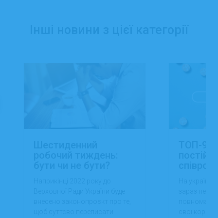
Інші новини з цієї категорії
Шестиденний
ТОП-9 с
робочий тиждень:
постійно
бути чи не бути?
співроб
Наприкінці 2022 року до
На українсь
Верховної Ради України буде
зараз непро
внесено законопроєкт про те,
повномасшт
щоб суттєво переписати
свої корект