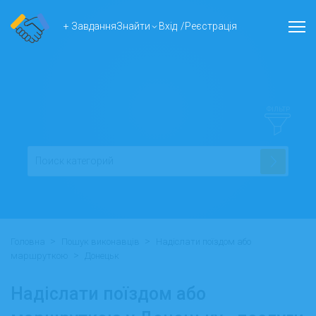
+ Завдання
Знайти
Вхід
/
Реєстрація
ФІЛЬТР
>
>
Головна
Пошук виконавців
Надіслати поїздом або
>
маршруткою
Донецьк
Надіслати поїздом або