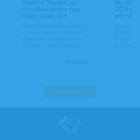
Пенсії в Україні: що
Як обра
потрібно знати тим,
2026 роц
кому зараз 30+
абітуріє
Від чого залежить розмір пенсії
Дізнайтеся,
в Україні, чому про страховий
обрати проф
стаж варто подбати ще після
враховуючи 
30 років і що можна зробити
ринку праці,
вже сьогодні для фінансової
перспектив
впевненості в майбутньому.
працевлашт
05.08.2026
Усі новини