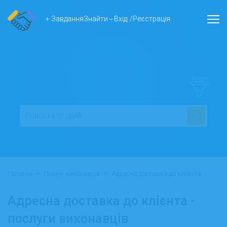
+ Завдання
Знайти
Вхід
/
Реєстрація
ФІЛЬТР
>
>
Головна
Пошук виконавців
Адресна доставка до клієнта
Адресна доставка до клієнта -
послуги виконавців