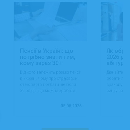
Пенсії в Україні: що
Як обра
потрібно знати тим,
2026 роц
кому зараз 30+
абітуріє
Від чого залежить розмір пенсії
Дізнайтеся,
в Україні, чому про страховий
обрати проф
стаж варто подбати ще після
враховуючи 
30 років і що можна зробити
ринку праці,
вже сьогодні для фінансової
перспектив
впевненості в майбутньому.
працевлашт
05.08.2026