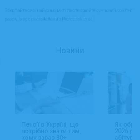
Зберігайте свої найкращі миті та створюйте сучасний контент
разом із професіоналами з Pidrobitok.in.ua!
Новини
Пенсії в Україні: що
Як обра
потрібно знати тим,
2026 роц
кому зараз 30+
абітуріє