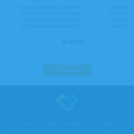
Від чого залежить розмір пенсії
Дізнайтеся,
в Україні, чому про страховий
обрати проф
стаж варто подбати ще після
враховуючи 
30 років і що можна зробити
ринку праці,
вже сьогодні для фінансової
перспектив
впевненості в майбутньому.
працевлашт
05.08.2026
Усі новини
Про проєкт
Новини
Виконавцю
Роботодавцю
Умови використання
Контакти
Політика конфіденційності