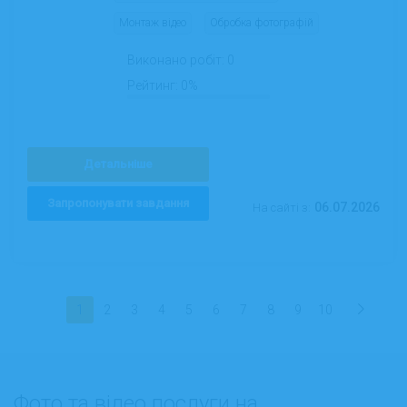
Монтаж відео
Обробка фотографій
Виконано робіт:
0
Рейтинг:
0%
Детальніше
Запропонувати завдання
06.07.2026
На сайті з:
1
2
3
4
5
6
7
8
9
10
Фото та відео послуги на