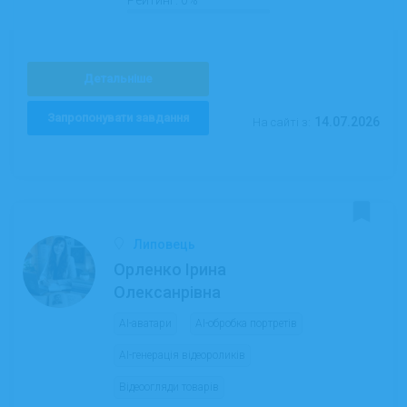
Детальніше
Запропонувати завдання
14.07.2026
На сайті з:
Липовець
Орленко Ірина
Олексанрівна
AI-аватари
AI-обробка портретів
AI-генерація відеороликів
Відеоогляди товарів