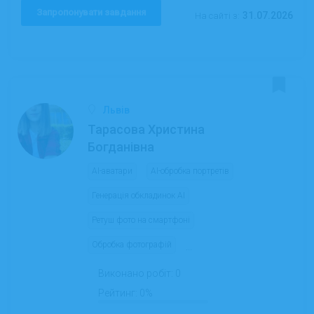
Запропонувати завдання
31.07.2026
На сайті з:
Львів
Тарасова Христина
Богданівна
AI-аватари
AI-обробка портретів
Генерація обкладинок AI
Ретуш фото на смартфоні
Обробка фотографій
...
Виконано робіт:
0
Рейтинг:
0%