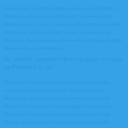
Всі виконавці проходять перевірку, мають власні профілі з
рейтингом, відгуками і портфоліо робіт — ви можете бути
впевнені у якості послуг. Замовлення проходить через сервіс,
що гарантує чесну співпрацю та захист ваших інтересів.
Зручна система комунікації дозволяє легко обговорити деталі
замовлення і узгодити вартість.
Як знайти і замовити фото чи відео послуги
на Pidrobitok.in.ua?
Оберіть потрібну підкатегорію, перегляньте виконавців,
ознайомтесь із прикладами робіт та відгуками інших
замовників, залиште заявку або зв’яжіться з майстром
напряму. Pidrobitok.in.ua — це ваш надійний помічник для
пошуку фото- та відеоспеціалістів у будь-якому куточку
України, як для особистих, так і корпоративних потреб.