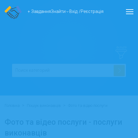
+ Завдання
Знайти
Вхід
/
Реєстрація
ФІЛЬТР
>
>
Головна
Пошук виконавців
Фото та відео послуги
Фото та відео послуги - послуги
виконавців