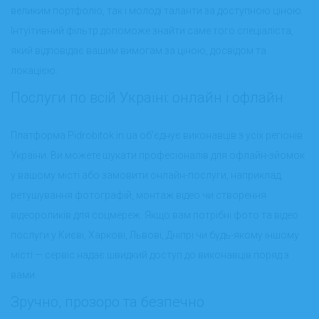
великим портфоліо, так і молоді таланти за доступною ціною.
Інтуїтивний фільтр допоможе знайти саме того спеціаліста,
який відповідає вашим вимогам за ціною, досвідом та
локацією.
Послуги по всій Україні: онлайн і офлайн
Платформа Pidrobitok.in.ua об’єднує виконавців з усіх регіонів
України. Ви можете шукати професіоналів для офлайн-зйомок
у вашому місті або замовити онлайн-послуги, наприклад,
ретушування фотографій, монтаж відео чи створення
відеороликів для соцмереж. Якщо вам потрібні фото та відео
послуги у Києві, Харкові, Львові, Дніпрі чи будь-якому іншому
місті — сервіc надає швидкий доступ до виконавців поряд з
вами.
Зручно, прозоро та безпечно