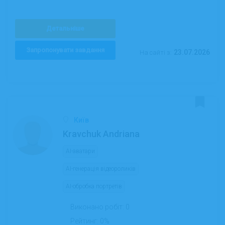
Детальніше
Запропонувати завдання
23.07.2026
На сайті з:
Київ
Kravchuk Andriana
AI-аватари
AI-генерація відеороликів
AI-обробка портретів
Виконано робіт:
0
Рейтинг:
0%