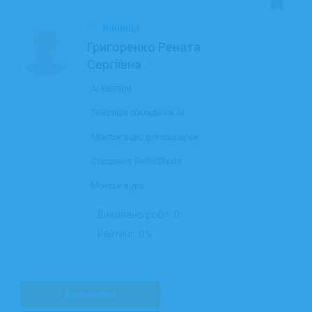
Вінниця
Григоренко Рената
Сергіївна
AI-аватари
Генерація обкладинок AI
Монтаж відео для соцмереж
Створення Reels/Shorts
Монтаж відео
...
Виконано робіт:
0
Рейтинг:
0%
Детальніше