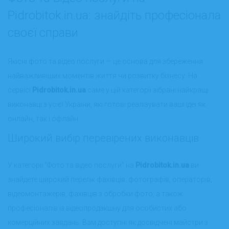
Pidrobitok.in.ua: знайдіть професіонала
своєї справи
Якісні фото та відео послуги — це основа для збереження
найважливіших моментів життя чи розвитку бізнесу. На
сервісі
Pidrobitok.in.ua
саме у цій категорії зібрані найкращі
виконавці з усієї України, які готові реалізувати ваші ідеї як
онлайн, так і офлайн.
Широкий вибір перевірених виконавців
У категорії “Фото та відео послуги” на
Pidrobitok.in.ua
ви
знайдете широкий перелік фахівців: фотографів, операторів,
відеомонтажерів, фахівців з обробки фото, а також
професіоналів із відеопродакшну для особистих або
комерційних завдань. Вам доступні як досвідчені майстри з