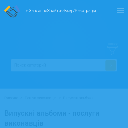
+ Завдання
Знайти
Вхід
/
Реєстрація
ФІЛЬТР
>
>
Головна
Пошук виконавців
Випускні альбоми
Випускні альбоми - послуги
виконавців