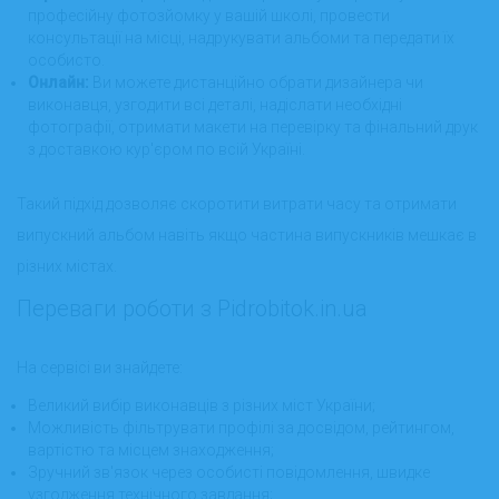
професійну фотозйомку у вашій школі, провести
консультації на місці, надрукувати альбоми та передати їх
особисто.
Онлайн:
Ви можете дистанційно обрати дизайнера чи
виконавця, узгодити всі деталі, надіслати необхідні
фотографії, отримати макети на перевірку та фінальний друк
з доставкою кур'єром по всій Україні.
Такий підхід дозволяє скоротити витрати часу та отримати
випускний альбом навіть якщо частина випускників мешкає в
різних містах.
Переваги роботи з Pidrobitok.in.ua
На сервісі ви знайдете:
Великий вибір виконавців з різних міст України;
Можливість фільтрувати профілі за досвідом, рейтингом,
вартістю та місцем знаходження;
Зручний зв'язок через особисті повідомлення, швидке
узгодження технічного завдання;