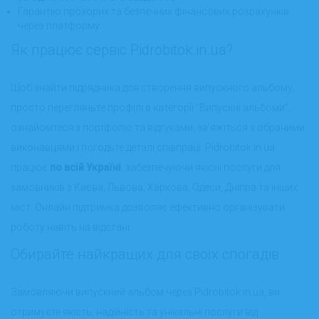
Гарантію прозорих та безпечних фінансових розрахунків
через платформу.
Як працює сервіс Pidrobitok.in.ua?
Щоб знайти підрядника для створення випускного альбому,
просто перегляньте профілі в категорії "Випускні альбоми",
ознайомтеся з портфоліо та відгуками, зв'яжіться з обраними
виконавцями і погодьте деталі співпраці. Pidrobitok.in.ua
працює
по всій Україні
, забезпечуючи якісні послуги для
замовників з Києва, Львова, Харкова, Одеси, Дніпра та інших
міст. Онлайн підтримка дозволяє ефективно організувати
роботу навіть на відстані.
Обирайте найкращих для своїх спогадів
Замовляючи випускний альбом через Pidrobitok.in.ua, ви
отримуєте якість, надійність та унікальні послуги від