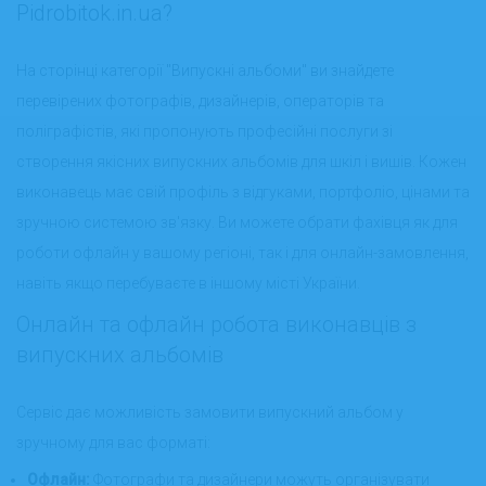
Pidrobitok.in.ua?
На сторінці категорії "Випускні альбоми" ви знайдете
перевірених фотографів, дизайнерів, операторів та
поліграфістів, які пропонують професійні послуги зі
створення якісних випускних альбомів для шкіл і вишів. Кожен
виконавець має свій профіль з відгуками, портфоліо, цінами та
зручною системою зв'язку. Ви можете обрати фахівця як для
роботи офлайн у вашому регіоні, так і для онлайн-замовлення,
навіть якщо перебуваєте в іншому місті України.
Онлайн та офлайн робота виконавців з
випускних альбомів
Сервіс дає можливість замовити випускний альбом у
зручному для вас форматі:
Офлайн:
Фотографи та дизайнери можуть організувати