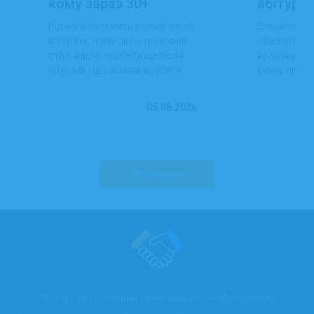
кому зараз 30+
абітуріє
Від чого залежить розмір пенсії
Дізнайтеся,
в Україні, чому про страховий
обрати проф
стаж варто подбати ще після
враховуючи 
30 років і що можна зробити
ринку праці,
вже сьогодні для фінансової
перспектив
впевненості в майбутньому.
працевлашт
05.08.2026
Усі новини
Про проєкт
Новини
Виконавцю
Роботодавцю