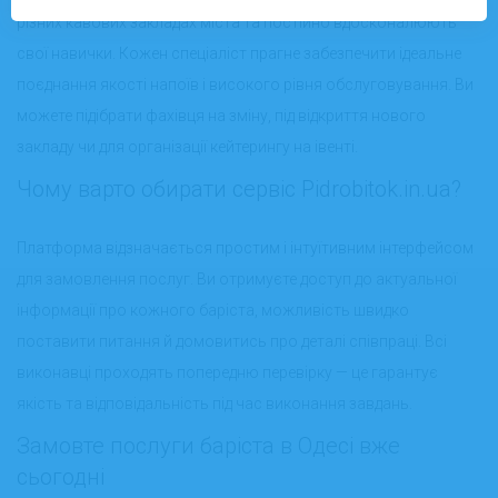
різних кавових закладах міста та постійно вдосконалюють
свої навички. Кожен спеціаліст прагне забезпечити ідеальне
поєднання якості напоїв і високого рівня обслуговування. Ви
можете підібрати фахівця на зміну, під відкриття нового
закладу чи для організації кейтерингу на івенті.
Чому варто обирати сервіс Pidrobitok.in.ua?
Платформа відзначається простим і інтуїтивним інтерфейсом
для замовлення послуг. Ви отримуєте доступ до актуальної
інформації про кожного баріста, можливість швидко
поставити питання й домовитись про деталі співпраці. Всі
виконавці проходять попередню перевірку — це гарантує
якість та відповідальність під час виконання завдань.
Замовте послуги баріста в Одесі вже
сьогодні