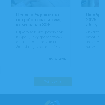
Пенсії в Україні: що
Як обра
потрібно знати тим,
2026 роц
кому зараз 30+
абітуріє
Від чого залежить розмір пенсії
Дізнайтеся,
в Україні, чому про страховий
обрати проф
стаж варто подбати ще після
враховуючи 
30 років і що можна зробити
ринку праці,
вже сьогодні для фінансової
перспектив
впевненості в майбутньому.
працевлашт
05.08.2026
Усі новини