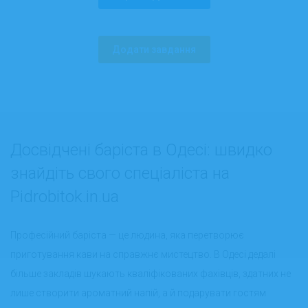
Додати завдання
Досвідчені баріста в Одесі: швидко
знайдіть свого спеціаліста на
Pidrobitok.in.ua
Професійний баріста — це людина, яка перетворює
приготування кави на справжнє мистецтво. В Одесі дедалі
більше закладів шукають кваліфікованих фахівців, здатних не
лише створити ароматний напій, а й подарувати гостям