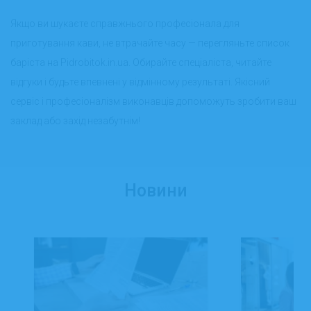
Якщо ви шукаєте справжнього професіонала для
приготування кави, не втрачайте часу — перегляньте список
баріста на Pidrobitok.in.ua. Обирайте спеціаліста, читайте
відгуки і будьте впевнені у відмінному результаті. Якісний
сервіс і професіоналізм виконавців допоможуть зробити ваш
заклад або захід незабутнім!
Новини