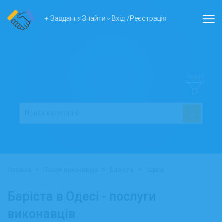
+ Завдання
Знайти
Вхід
/
Реєстрація
ФІЛЬТР
>
>
>
Головна
Пошук виконавців
Баріста
Одеса
Баріста в Одесі - послуги
виконавців