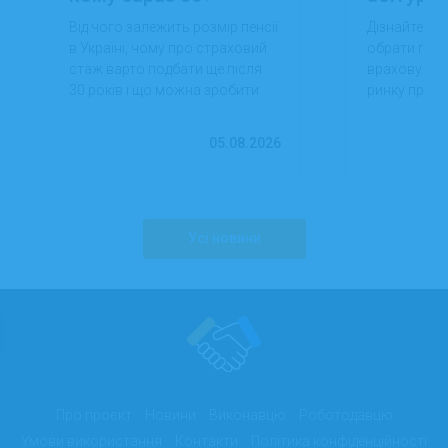
Від чого залежить розмір пенсії
Дізнайтеся,
в Україні, чому про страховий
обрати проф
стаж варто подбати ще після
враховуючи 
30 років і що можна зробити
ринку праці,
вже сьогодні для фінансової
перспектив
впевненості в майбутньому.
працевлашт
05.08.2026
Усі новини
Про проєкт
Новини
Виконавцю
Роботодавцю
Умови використання
Контакти
Політика конфіденційності