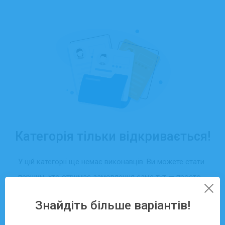
Категорія тільки відкривається!
У цій категорії ще немає виконавців. Ви можете стати
першим, хто отримає замовлення саме тут — просто
створіть свій профіль та додайте послуги.
Знайдіть більше варіантів!
Зареєструватися