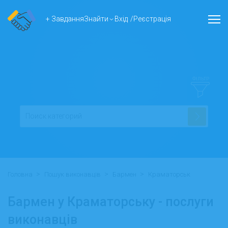
+ Завдання
Знайти
Вхід
/
Реєстрація
ФІЛЬТР
>
>
>
Головна
Пошук виконавців
Бармен
Краматорськ
Бармен у Краматорську - послуги
виконавців