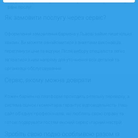
відгуки, завдяки чому ви можете бути впевнені у високому
рівні послуг.
Як замовити послугу через сервіс?
Оформлення замовлення бармена у Львові займе лише кілька
хвилин. Ви можете ознайомитися з анкетами виконавців,
переглянути ціни та відгуки. Після вибору спеціаліста легко
зв'язатися з ним напряму для уточнення всіх деталей та
організації обслуговування.
Сервіс, якому можна довіряти
Кожен бармен на платформі проходить ретельну перевірку, а
система оцінок і коментарів гарантує відповідальність. Наш
сайт об'єднує професіоналів, які люблять свою справу та
готові подарувати гостям якісний сервіс і гарний настрій.
Зробіть свою подію особливою разом із