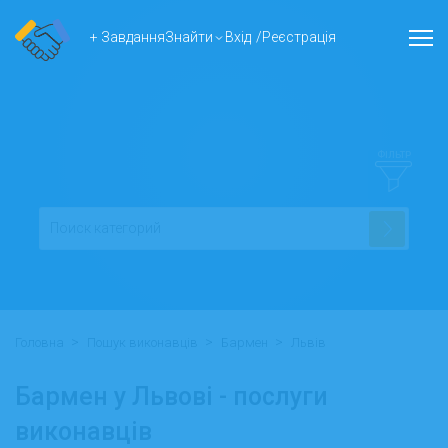
+ Завдання
Знайти
Вхід
/
Реєстрація
ФІЛЬТР
>
>
>
Головна
Пошук виконавців
Бармен
Львів
Бармен у Львові - послуги
виконавців