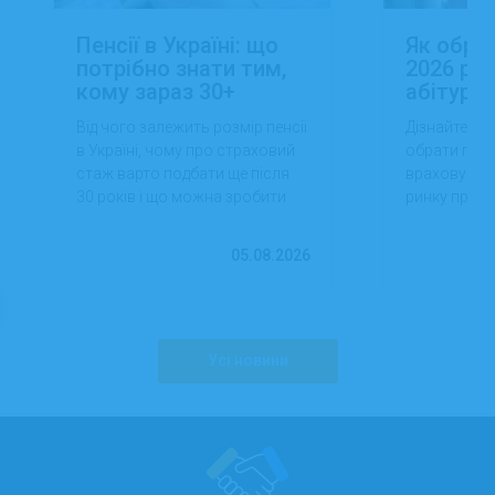
Пенсії в Україні: що
Як обра
потрібно знати тим,
2026 роц
кому зараз 30+
абітуріє
Від чого залежить розмір пенсії
Дізнайтеся,
в Україні, чому про страховий
обрати проф
стаж варто подбати ще після
враховуючи 
30 років і що можна зробити
ринку праці,
вже сьогодні для фінансової
перспектив
впевненості в майбутньому.
працевлашт
05.08.2026
Усі новини