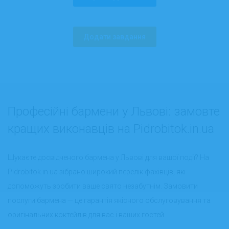
Додати завдання
Професійні бармени у Львові: замовте
кращих виконавців на Pidrobitok.in.ua
Шукаєте досвідченого бармена у Львові для вашої події? На
Pidrobitok.in.ua зібрано широкий перелік фахівців, які
допоможуть зробити ваше свято незабутнім. Замовити
послуги бармена — це гарантія якісного обслуговування та
оригінальних коктейлів для вас і ваших гостей.