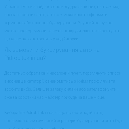
України. Тут ви знайдете допомогу для легкових, вантажних,
спеціалізованих авто, а також можливість оформити
термінове або планове буксирування. Зручний пошук по
містах, прозорі умови та реальні відгуки клієнтів гарантують,
що ваше авто потрапить у надійні руки.
Як замовити буксирування авто на
Pidrobitok.in.ua?
Достатньо обрати свій населений пункт, переглянути список
виконавців категорії, ознайомитись з їхніми профілями та
зробити вибір. Залиште заявку онлайн або зателефонуйте — і
вже за короткий час майстер прибуде на ваше місце.
Вибирайте Pidrobitok.in.ua, якщо шукаєте надійність,
професіоналізм і сучасний сервіс для буксирування авто будь-
де в Україні — онлайн та офлайн!