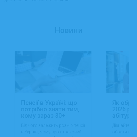
Новини
Пенсії в Україні: що
Як обра
потрібно знати тим,
2026 роц
кому зараз 30+
абітуріє
Від чого залежить розмір пенсії
Дізнайтеся,
в Україні, чому про страховий
обрати проф