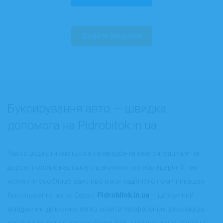
Додати завдання
Буксирування авто — швидка
допомога на Pidrobitok.in.ua
Часто водії стикаються з непередбаченими ситуаціями на
дорозі: поломка автівки, сів акумулятор або аварія. У такі
моменти особливо важливо мати надійного помічника для
буксирування авто. Сервіс
Pidrobitok.in.ua
— це зручний
майданчик, де можна легко знайти професійних виконавців
для буксирування автомобіля в будь-якому куточку України.