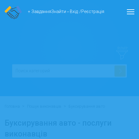
+ Завдання
Знайти
Вхід
/
Реєстрація
ФІЛЬТР
>
>
Головна
Пошук виконавців
Буксирування авто
Буксирування авто - послуги
виконавців