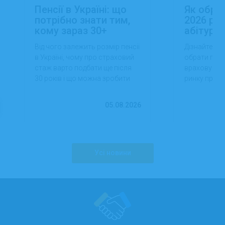
Пенсії в Україні: що
Як обра
потрібно знати тим,
2026 роц
кому зараз 30+
абітуріє
Від чого залежить розмір пенсії
Дізнайтеся,
в Україні, чому про страховий
обрати проф
стаж варто подбати ще після
враховуючи 
30 років і що можна зробити
ринку праці,
вже сьогодні для фінансової
перспектив
впевненості в майбутньому.
працевлашт
05.08.2026
Усі новини