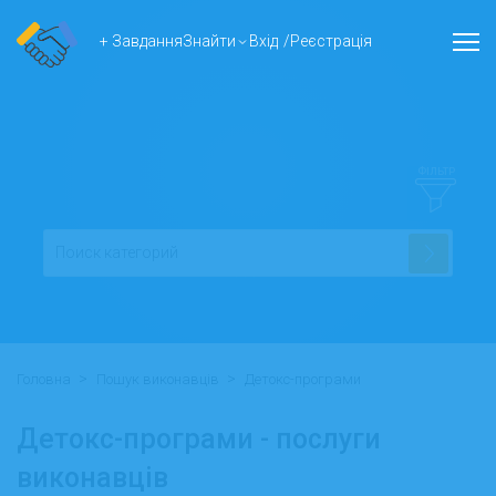
+ Завдання
Знайти
Вхід
/
Реєстрація
ФІЛЬТР
>
>
Головна
Пошук виконавців
Детокс-програми
Детокс-програми - послуги
виконавців