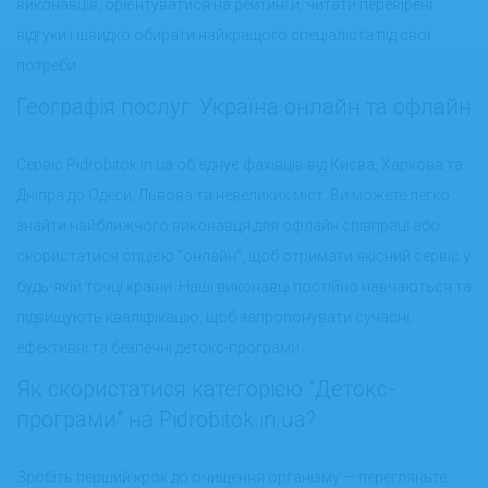
виконавців, орієнтуватися на рейтинги, читати перевірені
відгуки і швидко обирати найкращого спеціаліста під свої
потреби.
Географія послуг: Україна онлайн та офлайн
Сервіс Pidrobitok.in.ua об’єднує фахівців від Києва, Харкова та
Дніпра до Одеси, Львова та невеликих міст. Ви можете легко
знайти найближчого виконавця для офлайн співпраці або
скористатися опцією “онлайн”, щоб отримати якісний сервіс у
будь-якій точці країни. Наші виконавці постійно навчаються та
підвищують кваліфікацію, щоб запропонувати сучасні,
ефективні та безпечні детокс-програми.
Як скористатися категорією "Детокс-
програми" на Pidrobitok.in.ua?
Зробіть перший крок до очищення організму — перегляньте