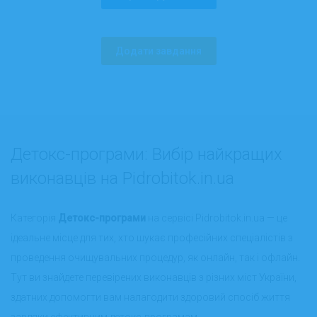
Додати завдання
Детокс-програми: Вибір найкращих
виконавців на Pidrobitok.in.ua
Категорія
Детокс-програми
на сервісі
Pidrobitok.in.ua
— це
ідеальне місце для тих, хто шукає професійних спеціалістів з
проведення очищувальних процедур, як онлайн, так і офлайн.
Тут ви знайдете перевірених виконавців з різних міст України,
здатних допомогти вам налагодити здоровий спосіб життя
завдяки ефективним детокс-програмам.