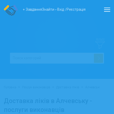
+ Завдання
Знайти
Вхід
/
Реєстрація
ФІЛЬТР
>
>
>
Головна
Пошук виконавців
Доставка ліків
Алчевськ
Доставка ліків в Алчевську -
послуги виконавців