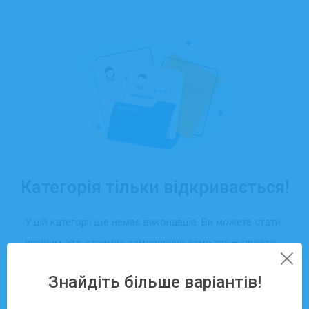
Категорія тільки відкривається!
У цій категорії ще немає виконавців. Ви можете стати
першим, хто отримає замовлення саме тут — просто
створіть свій профіль та додайте послуги.
Знайдіть більше варіантів!
Зареєструватися