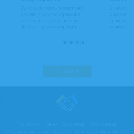
Від чого залежить розмір пенсії
Дізнайтеся,
в Україні, чому про страховий
обрати проф
стаж варто подбати ще після
враховуючи 
30 років і що можна зробити
ринку праці,
вже сьогодні для фінансової
перспектив
впевненості в майбутньому.
працевлашт
05.08.2026
Усі новини
Про проєкт
Новини
Виконавцю
Роботодавцю
Умови використання
Контакти
Політика конфіденційності