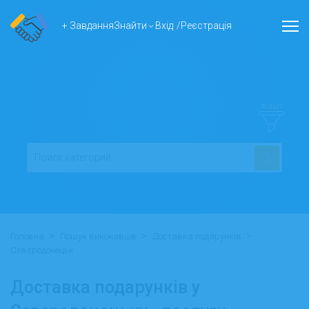
+ Завдання
Знайти
Вхід
/
Реєстрація
ФІЛЬТР
>
>
>
Головна
Пошук виконавців
Доставка подарунків
Сєвєродонецьк
Доставка подарунків у