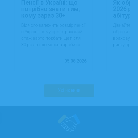
Пенсії в Україні: що
Як обра
потрібно знати тим,
2026 роц
кому зараз 30+
абітуріє
Від чого залежить розмір пенсії
Дізнайтеся,
в Україні, чому про страховий
обрати проф
стаж варто подбати ще після
враховуючи 
30 років і що можна зробити
ринку праці,
вже сьогодні для фінансової
перспектив
впевненості в майбутньому.
працевлашт
05.08.2026
Усі новини