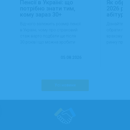
Пенсії в Україні: що
Як обра
потрібно знати тим,
2026 роц
кому зараз 30+
абітуріє
Від чого залежить розмір пенсії
Дізнайтеся,
в Україні, чому про страховий
обрати проф
стаж варто подбати ще після
враховуючи 
30 років і що можна зробити
ринку праці,
вже сьогодні для фінансової
перспектив
впевненості в майбутньому.
працевлашт
05.08.2026
Усі новини