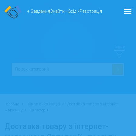
+ Завдання
Знайти
Вхід
/
Реєстрація
ФІЛЬТР
>
>
Головна
Пошук виконавців
Доставка товару з інтернет-
>
магазину
Євпаторія
Доставка товару з інтернет-