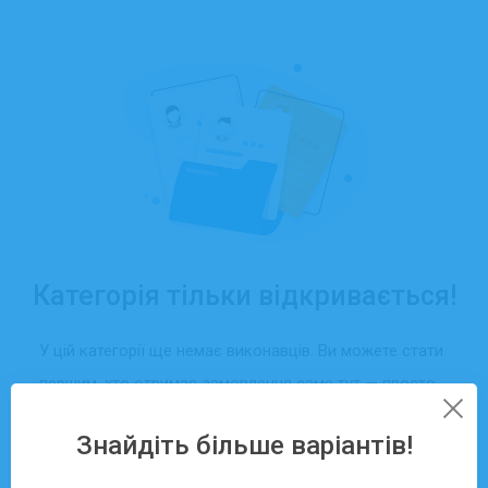
Категорія тільки відкривається!
У цій категорії ще немає виконавців. Ви можете стати
першим, хто отримає замовлення саме тут — просто
створіть свій профіль та додайте послуги.
Знайдіть більше варіантів!
Зареєструватися