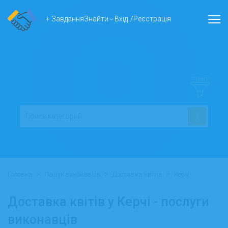
+ Завдання
Знайти
Вхід
/
Реєстрація
ФІЛЬТР
>
>
>
Головна
Пошук виконавців
Доставка квітів
Керч
Доставка квітів у Керчі - послуги
виконавців