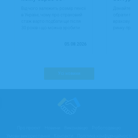
Від чого залежить розмір пенсії
Дізнайтеся,
в Україні, чому про страховий
обрати проф
стаж варто подбати ще після
враховуючи 
30 років і що можна зробити
ринку праці,
вже сьогодні для фінансової
перспектив
впевненості в майбутньому.
працевлашт
05.08.2026
Усі новини
Про проєкт
Новини
Виконавцю
Роботодавцю
Умови використання
Контакти
Політика конфіденційності