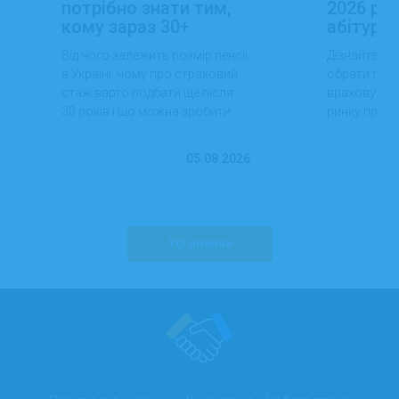
потрібно знати тим,
2026 роц
кому зараз 30+
абітуріє
Від чого залежить розмір пенсії
Дізнайтеся,
в Україні, чому про страховий
обрати проф
стаж варто подбати ще після
враховуючи 
30 років і що можна зробити
ринку праці,
вже сьогодні для фінансової
перспектив
впевненості в майбутньому.
працевлашт
05.08.2026
Усі новини