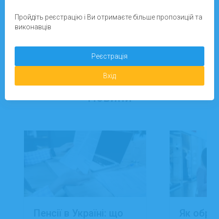
Зареєструватися
Пройдіть реєстрацію і Ви отримаєте більше пропозицій та
виконавців
Додати завдання
Реєстрація
Вхід
Новини
Пенсії в Україні: що
Як обра