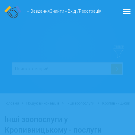
+ Завдання
Знайти
Вхід
/
Реєстрація
ФІЛЬТР
>
>
>
Головна
Пошук виконавців
Інші зоопослуги
Кропивницький
Інші зоопослуги у
Кропивницькому - послуги