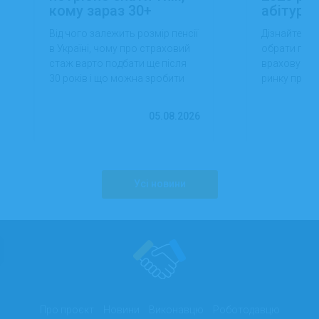
кому зараз 30+
абітуріє
Від чого залежить розмір пенсії
Дізнайтеся,
в Україні, чому про страховий
обрати проф
стаж варто подбати ще після
враховуючи 
30 років і що можна зробити
ринку праці,
вже сьогодні для фінансової
перспектив
впевненості в майбутньому.
працевлашт
05.08.2026
Усі новини
Про проєкт
Новини
Виконавцю
Роботодавцю