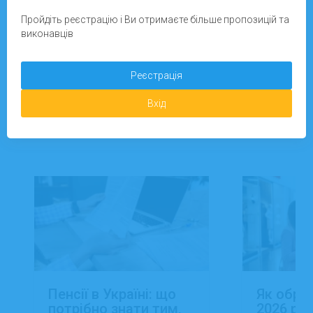
Зареєструватися
Пройдіть реєстрацію і Ви отримаєте більше пропозицій та
виконавців
Додати завдання
Реєстрація
Вхід
Новини
Пенсії в Україні: що
Як обра
потрібно знати тим,
2026 роц