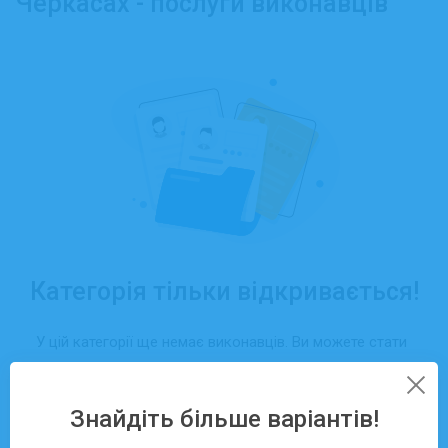
Черкасах - послуги виконавців
Категорія тільки відкривається!
У цій категорії ще немає виконавців. Ви можете стати
першим, хто отримає замовлення саме тут — просто
створіть свій профіль та додайте послуги.
Знайдіть більше варіантів!