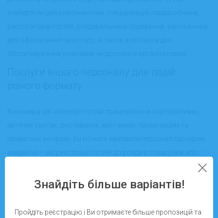
знайдете людей різноманітних спеціалізацій: гардеробників,
реєстраторів гостей, роздавальників подарунків, вантажників
для оформлення простору, а також асистентів для
обслуговування учасників чи допомоги організаторам.
Послуги іншого персоналу для подій
різного формату
Виконавці цієї категорії готові працювати на корпоративах,
дитячих святах, фестивалях, виставках, промоакціях та
приватних вечірках. Ви можете замовити персонал під окремі
завдання — від реєстрації гостей до роздачі подарунків або
навігації учасників по локації. Кожен виконавець розміщений у
зручному списку, з можливістю переглянути відгуки, рейтинг і
Знайдіть більше варіантів!
досвід роботи. Це дозволяє швидко обрати саме того фахівця,
якого потребує ваш захід.
Пройдіть реєстрацію і Ви отримаєте більше пропозицій та