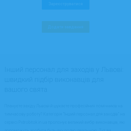
Зареєструватися
Додати завдання
Інший персонал для заходів у Львові:
швидкий підбір виконавців для
вашого свята
Плануєте захід у Львові й шукаєте професійних помічників на
тимчасову роботу? Категорія "Інший персонал для заходів" на
сервісі Pidrobitok.in.ua пропонує великий вибір виконавців, які
допоможуть зробити будь-яку подію ідеальною. Тут ви