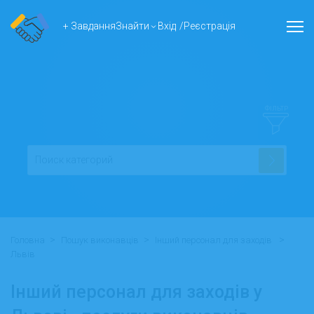
+ Завдання
Знайти
Вхід
/
Реєстрація
ФІЛЬТР
>
>
>
Головна
Пошук виконавців
Інший персонал для заходів
Львів
Інший персонал для заходів у