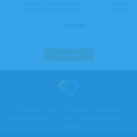
стаж варто подбати ще після
враховуючи 
30 років і що можна зробити
ринку праці,
вже сьогодні для фінансової
перспектив
впевненості в майбутньому.
працевлашт
05.08.2026
Усі новини
Про проєкт
Новини
Виконавцю
Роботодавцю
Умови використання
Контакти
Політика конфіденційності
Вхід
Реєстрація