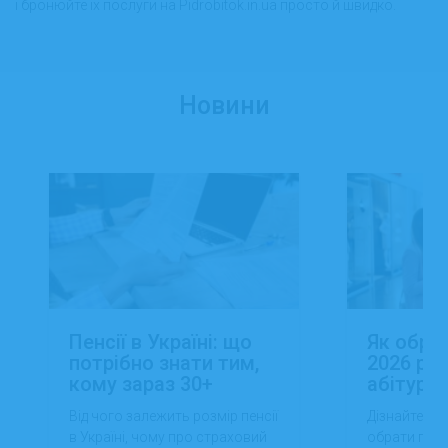
і бронюйте їх послуги на Pidrobitok.in.ua просто й швидко.
Новини
Пенсії в Україні: що
Як обра
потрібно знати тим,
2026 роц
кому зараз 30+
абітуріє
Від чого залежить розмір пенсії
Дізнайтеся,
в Україні, чому про страховий
обрати проф