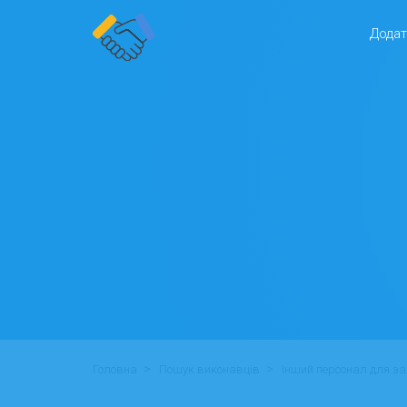
Додат
>
>
Головна
Пошук виконавців
Інший персонал для за