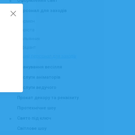
Оформлення свят
▸
Персонал для заходів
▾
Бармен
Баріста
Кальянник
Офіціант
Інший персонал для заходів
Планування весілля
Послуги аніматорів
▸
Послуги ведучого
▸
Прокат декору та реквізиту
Піротехнічне шоу
Свято під ключ
▸
Світлове шоу