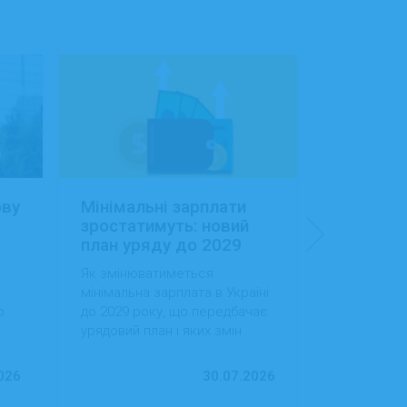
ову
Мінімальні зарплати
Заробітн
зростатимуть: новий
Україні:
план уряду до 2029
сфера об
року
будівниц
Як змінюватиметься
Як змінила
доходам
мінімальна зарплата в Україні
в Україні, 
о
до 2029 року, що передбачає
випередила
урядовий план і яких змін
за рівнем д
ду
варто очікувати працівникам
тенденції 
та роботодавцям.
ринок праці
026
30.07.2026