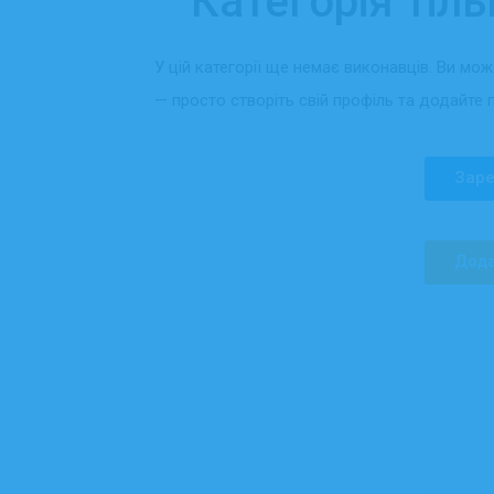
Категорія тіль
У цій категорії ще немає виконавців. Ви мо
— просто створіть свій профіль та додайте 
Заре
Дода