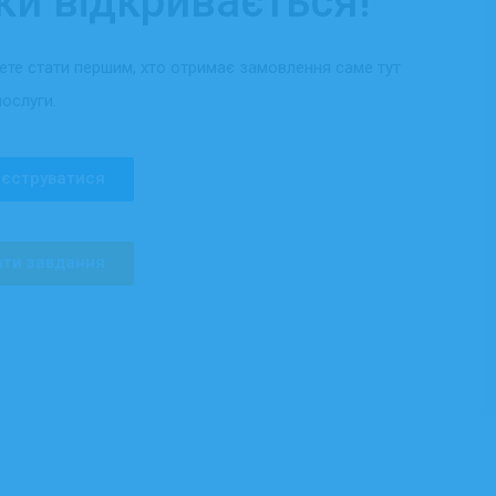
ки відкривається!
жете стати першим, хто отримає замовлення саме тут
послуги.
єструватися
ти завдання