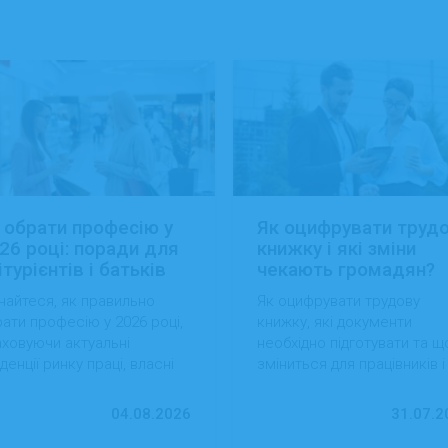
 обрати професію у
Як оцифрувати труд
26 році: поради для
книжку і які зміни
ітурієнтів і батьків
чекають громадян?
найтеся, як правильно
Як оцифрувати трудову
ати професію у 2026 році,
книжку, які документи
ховуючи актуальні
необхідно підготувати та щ
денції ринку праці, власні
зміниться для працівників і
вички та перспективи
роботодавців після перехо
ацевлаштування.
на електронний формат.
04.08.2026
31.07.2