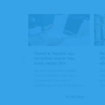
: 15+
Пенсії в Україні: що
Як
ансій
потрібно знати тим,
20
кому зараз 30+
аб
йти роботу
Від чого залежить розмір
Діз
 які сезонні
пенсії в Україні, чому про
обр
більший
страховий стаж варто
вра
вості
подбати ще після 30 років і що
тен
 студентам
можна зробити вже сьогодні
на
для фінансової впевненості в
пр
13.07.2026
05.08.2026
майбутньому.