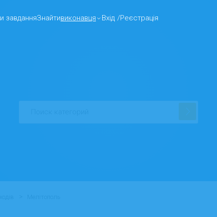
и завдання
Знайти
виконавця
Вхід
/
Реєстрація
>
ходів
Мелітополь