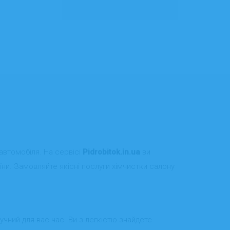
 автомобіля. На сервісі
Pidrobitok.in.ua
ви
їни. Замовляйте якісні послуги хімчистки салону
учний для вас час. Ви з легкістю знайдете