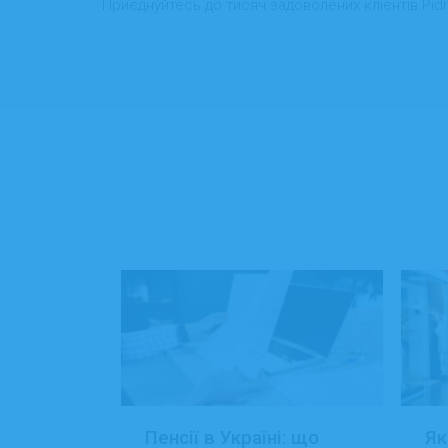
Приєднуйтесь до тисяч задоволених клієнтів Pidr
: 15+
Пенсії в Україні: що
Як