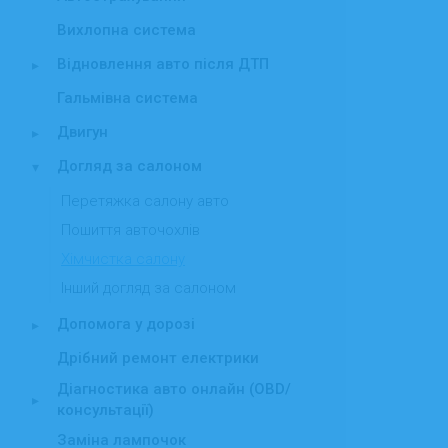
Вихлопна система
Відновлення авто після ДТП
▸
Гальмівна система
Двигун
▸
Догляд за салоном
▾
Перетяжка салону авто
Пошиття авточохлів
Хімчистка салону
Інший догляд за салоном
Допомога у дорозі
▸
Дрібний ремонт електрики
Діагностика авто онлайн (OBD/
▸
консультації)
Заміна лампочок