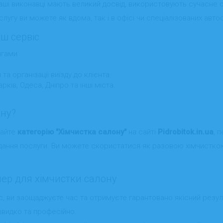
Наші виконавці мають великий досвід, використовують сучасне 
лугу ви можете як вдома, так і в офісі чи спеціалізованих авто
ш сервіс
нгами.
а організації виїзду до клієнта.
арків, Одеса, Дніпро та інші міста.
ону?
райте
категорію "Хімчистка салону"
на сайті
Pidrobitok.in.ua
, 
дання послуги. Ви можете скористатися як разовою хімчисткою
тнер для хімчистки салону
, ви заощаджуєте час та отримуєте гарантовано якісний резуль
швидко та професійно.