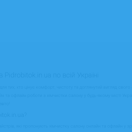
Pidrobitok.in.ua по всій Україні
для тих, хто цінує комфорт, чистоту та доглянутий вигляд свого
н та офлайн роботи з хімчистки салону у будь-якому місті Укра
авто!
tok.in.ua?
айстрів, які пропонують
хімчистку салону онлайн та офлайн
у зр