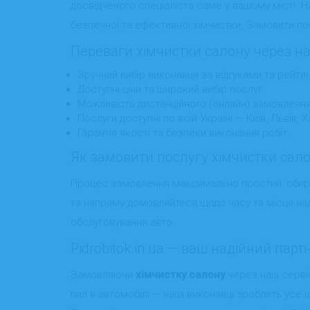
досвідченого спеціаліста саме у вашому місті. 
безпечної та ефективної хімчистки. Замовити пос
Переваги хімчистки салону через на
Зручний вибір виконавця за відгуками та рейти
Доступні ціни та широкий вибір послуг.
Можливість дистанційного (онлайн) замовлення т
Послуги доступні по всій Україні — Київ, Львів, Х
Гарантія якості та безпеки виконання робіт.
Як замовити послугу хімчистки сал
Процес замовлення максимально простий: оби
та напряму домовляйтеся щодо часу та місця на
обслуговування авто.
Pidrobitok.in.ua — ваш надійний пар
Замовляючи
хімчистку салону
через наш сервіс
пил в автомобілі — наші виконавці зроблять усе 