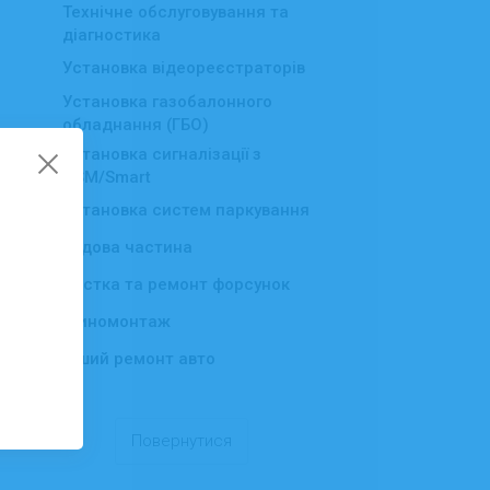
Технічне обслуговування та
діагностика
Установка відеореєстраторів
Установка газобалонного
обладнання (ГБО)
Установка сигналізації з
GSM/Smart
Установка систем паркування
▸
Ходова частина
Чистка та ремонт форсунок
Шиномонтаж
Інший ремонт авто
Повернутися