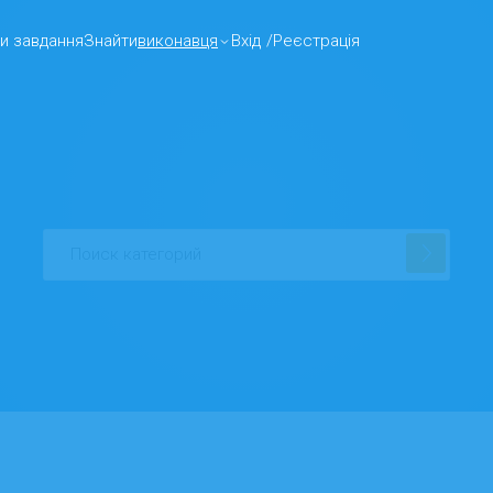
и завдання
Знайти
виконавця
Вхід
/
Реєстрація