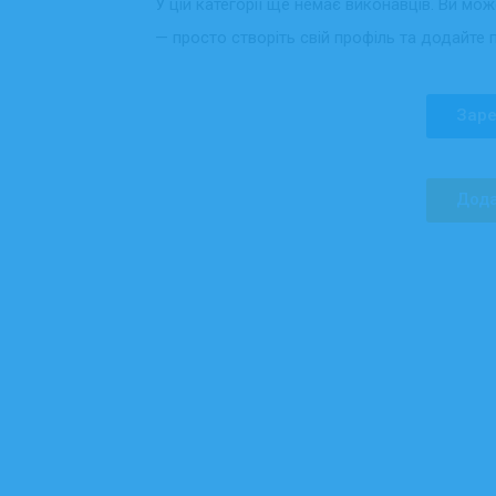
У цій категорії ще немає виконавців. Ви мо
— просто створіть свій профіль та додайте 
Заре
Дода