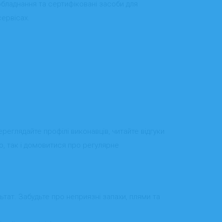
обладнання та сертифіковані засоби для
сервісах.
переглядайте профілі виконавців, читайте відгуки
, так і домовитися про регулярне
тат. Забудьте про неприязні запахи, плями та