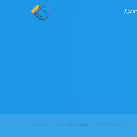
Додат
>
>
Головна
Пошук виконавців
Хімчистка салону