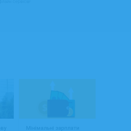
флайн сервісів!
ову
Мінімальні зарплати
Заробітн