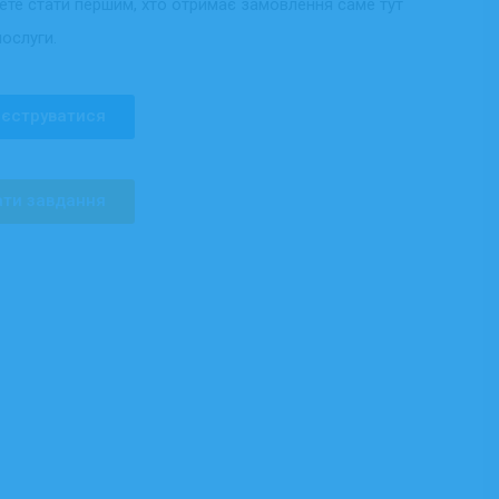
жете стати першим, хто отримає замовлення саме тут
послуги.
єструватися
ти завдання