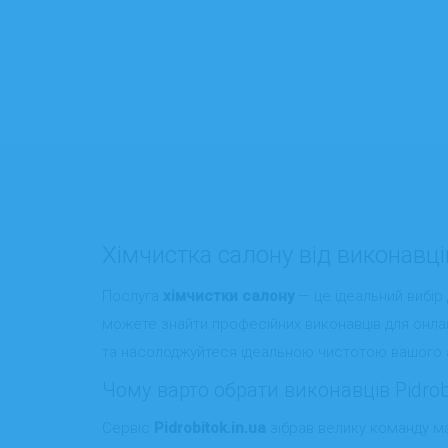
Хімчистка салону від виконавців 
Послуга
хімчистки салону
— це ідеальний вибір 
можете знайти професійних виконавців для онлай
та насолоджуйтеся ідеальною чистотою вашого 
Чому варто обрати виконавців Pidrobi
Сервіс
Pidrobitok.in.ua
зібрав велику команду м