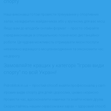
спорту
Наші виконавці готові провести тренування у спортивних
залах, на відкритих майданчиках або у зручному для вас місці.
Якщо вам до вподоби онлайн-формат — просто обирайте
серед виконавців зі спеціальною позначкою дистанційної
роботи. Це чудова можливість отримувати якісні послуги
незалежно від вашого місцезнаходження та зекономити час
на дорогу.
Замовляйте кращих у категорії "Ігрові види
спорту" по всій Україні!
Pidrobitok.in.ua — простий спосіб знайти професіоналів у світі
ігрових видів спорту для дітей і дорослих, цікаво і корисно
провести час, вдосконалити навички та знайти нових друзів.
Скористайтесь нашим сервісом вже зараз — здоровий спосіб