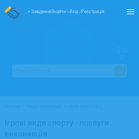
+ Завдання
Знайти
Вхід
/
Реєстрація
ФІЛЬТР
>
>
Головна
Пошук виконавців
Ігрові види спорту
Ігрові види спорту - послуги
виконавців