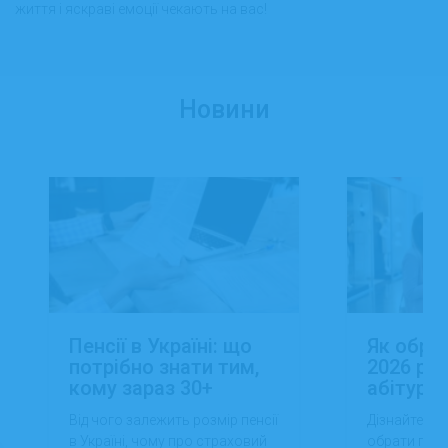
життя і яскраві емоції чекають на вас!
Новини
Пенсії в Україні: що
Як обра
потрібно знати тим,
2026 роц
кому зараз 30+
абітуріє
Від чого залежить розмір пенсії
Дізнайтеся,
в Україні, чому про страховий
обрати проф