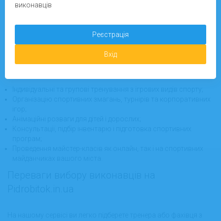
виконавців
Послуги виконавців із розділу "Ігрові види
спорту"
Реєстрація
Вхід
У цьому розділі представлені досвідчені виконавці, які
надають:
Індивідуальні та групові тренування з ігрових видів спорту;
Організацію спортивних змагань, турнірів та корпоративних
ігор;
Анімаційні розваги для дітей і дорослих;
Консультації, підбір інвентарю і підготовка спортивних
програм;
Проведення майстер-класів як онлайн, так і на спортивних
майданчиках вашого міста.
Переваги вибору виконавців на
Pidrobitok.in.ua
На нашому сервісі ви легко підберете тренера або фахівця з