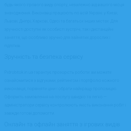
будь-якого ігрового виду спорту, незалежно від вашого місця
знаходження. Виконавці працюють по всій Україні: у Києві,
Львові, Дніпрі, Харкові, Одесі та багатьох інших містах. Для
зручності доступні як особисті зустрічі, так і дистанційні
заняття, що особливо зручно для зайнятих дорослих і
підлітків.
Зручність та безпека сервісу
Pidrobitok.in.ua гарантує прозорість роботи: ви можете
ознайомитися з відгуками, рейтингом і портфоліо кожного
виконавця, порівняти ціни і обрати найкращу пропозицію.
Оформіть замовлення на послугу швидко та легко —
адміністратори сервісу контролюють якість виконання робіт і
завжди готові допомогти.
Онлайн та офлайн заняття з ігрових видів