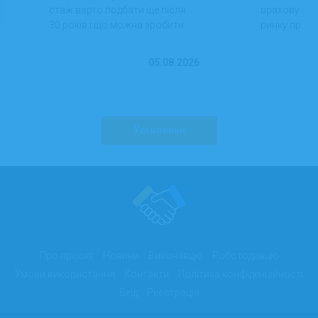
стаж варто подбати ще після
враховуючи 
30 років і що можна зробити
ринку праці,
вже сьогодні для фінансової
перспектив
впевненості в майбутньому.
працевлашт
05.08.2026
Усі новини
Про проєкт
Новини
Виконавцю
Роботодавцю
Умови використання
Контакти
Політика конфіденційності
Вхід
Реєстрація