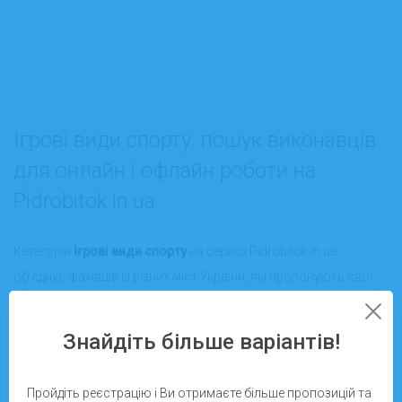
Ігрові види спорту: пошук виконавців
для онлайн і офлайн роботи на
Pidrobitok.in.ua
Категорія
Ігрові види спорту
на сервісі Pidrobitok.in.ua
об’єднує фахівців із різних міст України, які пропонують свої
послуги як онлайн, так і офлайн. Тут ви знайдете тренерів,
інструкторів і аніматорів, готових працювати за вашим
Знайдіть більше варіантів!
запитом у найбільш популярних командних іграх: футбол,
баскетбол, волейбол, теніс, бадмінтон, настільний теніс та
Пройдіть реєстрацію і Ви отримаєте більше пропозицій та
багатьох інших.