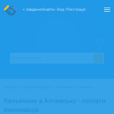
+ Завдання
Знайти
Вхід
/
Реєстрація
ФІЛЬТР
>
>
>
Головна
Пошук виконавців
Кальянник
Алчевськ
Кальянник в Алчевську - послуги
виконавців