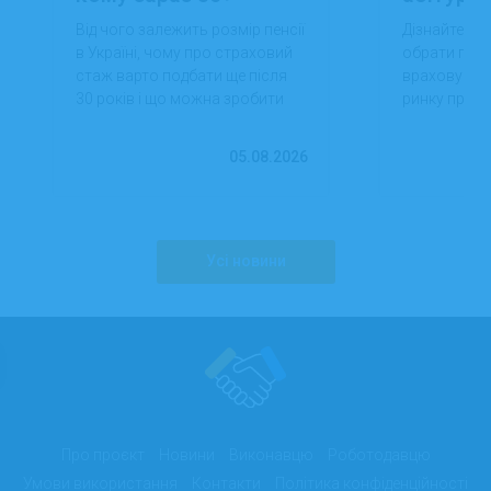
Від чого залежить розмір пенсії
Дізнайтеся,
в Україні, чому про страховий
обрати проф
стаж варто подбати ще після
враховуючи 
30 років і що можна зробити
ринку праці,
вже сьогодні для фінансової
перспектив
впевненості в майбутньому.
працевлашт
05.08.2026
Усі новини
Про проєкт
Новини
Виконавцю
Роботодавцю
Умови використання
Контакти
Політика конфіденційності