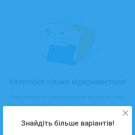
Категорія тільки відкривається!
У цій категорії ще немає виконавців. Ви можете стати
першим, хто отримає замовлення саме тут — просто
створіть свій профіль та додайте послуги.
Знайдіть більше варіантів!
Зареєструватися