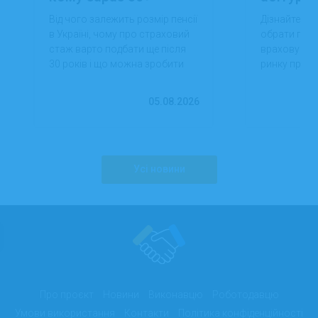
Від чого залежить розмір пенсії
Дізнайтеся,
в Україні, чому про страховий
обрати проф
стаж варто подбати ще після
враховуючи 
30 років і що можна зробити
ринку праці,
вже сьогодні для фінансової
перспектив
впевненості в майбутньому.
працевлашт
05.08.2026
Усі новини
Про проєкт
Новини
Виконавцю
Роботодавцю
Умови використання
Контакти
Політика конфіденційності