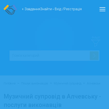
+ Завдання
Знайти
Вхід
/
Реєстрація
ФІЛЬТР
>
>
>
Головна
Пошук виконавців
Музичний супровід
Алчевськ
Музичний супровід в Алчевську -
послуги виконавців