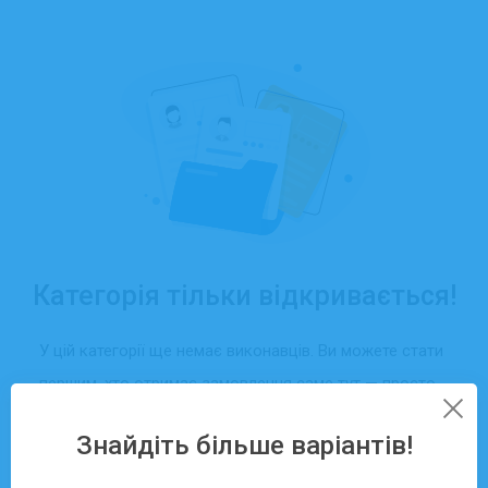
Категорія тільки відкривається!
У цій категорії ще немає виконавців. Ви можете стати
першим, хто отримає замовлення саме тут — просто
створіть свій профіль та додайте послуги.
Знайдіть більше варіантів!
Зареєструватися