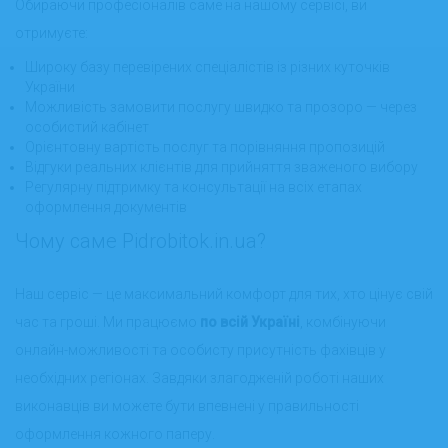
Обираючи професіоналів саме на нашому сервісі, ви
отримуєте:
Широку базу перевірених спеціалістів із різних куточків
України
Можливість замовити послугу швидко та прозоро — через
особистий кабінет
Орієнтовну вартість послуг та порівняння пропозицій
Відгуки реальних клієнтів для прийняття зваженого вибору
Регулярну підтримку та консультації на всіх етапах
оформлення документів
Чому саме Pidrobitok.in.ua?
Наш сервіс — це максимальний комфорт для тих, хто цінує свій
час та гроші. Ми працюємо
по всій Україні
, комбінуючи
онлайн-можливості та особисту присутність фахівців у
необхідних регіонах. Завдяки злагодженій роботі наших
виконавців ви можете бути впевнені у правильності
оформлення кожного паперу.