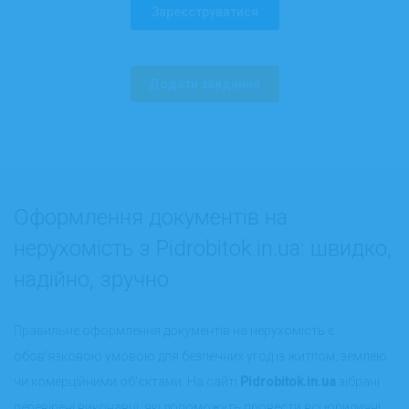
Зареєструватися
Додати завдання
Оформлення документів на
нерухомість з Pidrobitok.in.ua: швидко,
надійно, зручно
Правильне оформлення документів на нерухомість є
обов’язковою умовою для безпечних угод із житлом, землею
чи комерційними об'єктами. На сайті
Pidrobitok.in.ua
зібрані
перевірені виконавці, які допоможуть провести всі юридичні