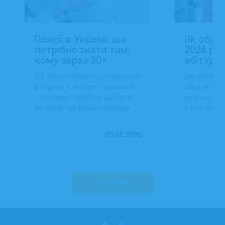
Пенсії в Україні: що
Як обра
потрібно знати тим,
2026 роц
кому зараз 30+
абітуріє
Від чого залежить розмір пенсії
Дізнайтеся,
в Україні, чому про страховий
обрати проф
стаж варто подбати ще після
враховуючи 
30 років і що можна зробити
ринку праці,
вже сьогодні для фінансової
перспектив
впевненості в майбутньому.
працевлашт
05.08.2026
Усі новини