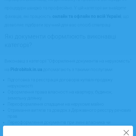
процедури швидко та професійно. У цій категорії ви знайдете
фахівців, які працюють
онлайн та офлайн по всій Україні
, що
дозволяє підібрати зручний для вас спосіб співпраці.
Які документи оформлюють виконавці
категорії?
Виконавці з категорії "Оформлення документів на нерухомість"
на
Pidrobitok.in.ua
допомагають з такими послугами:
Підготовка та реєстрація договорів купівлі-продажу
нерухомості
Оформлення права власності на квартиру, будинок,
земельну ділянку
Переоформлення спадщини на нерухоме майно
Отримання витягів та довідок з Державного реєстру речових
прав
Переоформлення документів при зміні власника чи
переплануванні
Підготовка документів для іпотечних чи кредитних операцій