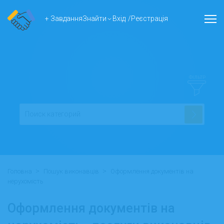
+ Завдання
Знайти
Вхід
/
Реєстрація
ФІЛЬТР
>
>
Головна
Пошук виконавців
Оформлення документів на
нерухомість
Оформлення документів на