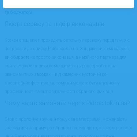
підберете відповідних фахівців згідно з вашими вподобаннями
та бюджетом.
Якість сервісу та підбір виконавців
Кожен спеціаліст проходить ретельну перевірку перед тим, як
потрапити до списку Pidrobitok.in.ua. Завдяки системі відгуків
ви обираєте не просто виконавця, а надійного партнера для
свята. Наші учасники команди мають досвід роботи на
різноманітних заходах – від камерних зустрічей до
масштабних фестивалів, тому ви можете бути впевнені у
професійності та відповідальності обраного фахівця.
Чому варто замовити через Pidrobitok.in.ua?
Сервіс пропонує зручний пошук за категоріями, можливість
звернутися напряму до обраного спеціаліста, а також прозорі
ціни. Багато організаторів і приватних осіб у місті вже