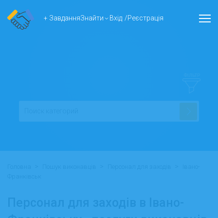
+ Завдання
Знайти
Вхід
/
Реєстрація
ФІЛЬТР
>
>
>
Головна
Пошук виконавців
Персонал для заходів
Івано-
Франківськ
Персонал для заходів в Івано-