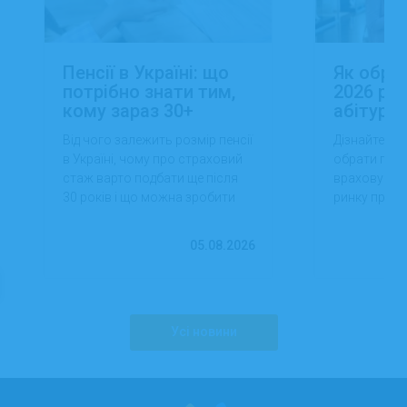
Пенсії в Україні: що
Як обра
потрібно знати тим,
2026 роц
кому зараз 30+
абітуріє
Від чого залежить розмір пенсії
Дізнайтеся,
в Україні, чому про страховий
обрати проф
стаж варто подбати ще після
враховуючи 
30 років і що можна зробити
ринку праці,
вже сьогодні для фінансової
перспектив
впевненості в майбутньому.
працевлашт
05.08.2026
Усі новини