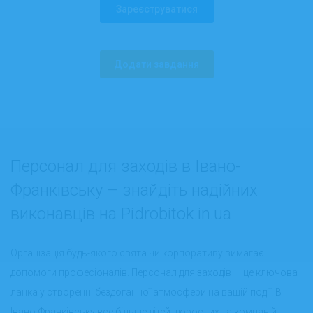
Зареєструватися
Додати завдання
Персонал для заходів в Івано-
Франківську – знайдіть надійних
виконавців на Pidrobitok.in.ua
Організація будь-якого свята чи корпоративу вимагає
допомоги професіоналів. Персонал для заходів — це ключова
ланка у створенні бездоганної атмосфери на вашій події. В
Івано-Франківську все більше дітей, дорослих та компаній