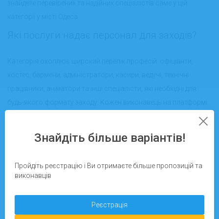
знайдете перевірених та надійних спеціалістів саме у цій
категорії у місті Одеса.
Які послуги надає персонал для заходів?
Категорія охоплює широкий перелік професій: офіціанти,
хостес, бармени, адміністратори, касири, ведучі, технічні
працівники, аніматори та інші спеціалісти, які необхідні для
будь-якого формату заходу. Кожен виконавець на платформі
проходить ретельну перевірку, має портфоліо й відгуки
попередніх замовників, що допомагає швидко обрати надійних
Знайдіть більше варіантів!
людей для вашого свята або важливої події.
Переваги замовлення виконавців на сайті
Пройдіть реєстрацію і Ви отримаєте більше пропозицій та
Pidrobitok.in.ua
виконавців
Вибираючи персонал для заходів через наш сервіс, ви
Реєстрація
отримуєте ряд переваг: