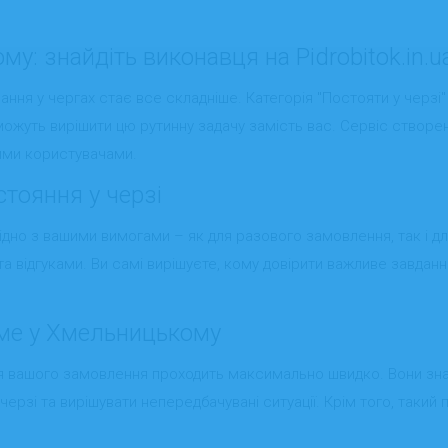
у: знайдіть виконавця на Pidrobitok.in.u
ння у чергах стає все складніше. Категорія "Постояти у черзі" 
 можуть вирішити цю рутинну задачу замість вас. Сервіс створе
шими користувачами.
стояння у черзі
згідно з вашими вимогами – як для разового замовлення, так і д
 відгуками. Ви самі вирішуєте, кому довірити важливе завдання:
аме у Хмельницькому
 вашого замовлення проходить максимально швидко. Вони зна
черзі та вирішувати непередбачувані ситуації. Крім того, такий 