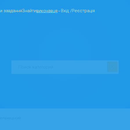
и завдання
Знайти
виконавця
Вхід
/
Реєстрація
ельницький