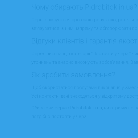
Чому обирають Pidrobitok.in.ua?
Сервіс піклується про свою репутацію, ретельно 
зв’язуватися із ним напряму та обговорювати всі
Відгуки клієнтів і гарантія якост
Серед виконавців категорії “Постояти у черзі” чи
уточнень та вчасно виконують зобов’язання. Завд
Як зробити замовлення?
Щоб скористатися послугами виконавця у Хмельни
Усі контактні дані знаходяться у відкритому дос
Обираючи сервіс Pidrobitok.in.ua, ви отримуєте 
потрібно постояти у черзі.