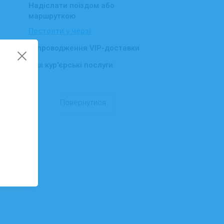
Надіслати поїздом або
маршруткою
Постояти у черзі
Супроводження VIP-доставки
Інші кур'єрські послуги
Повернутися