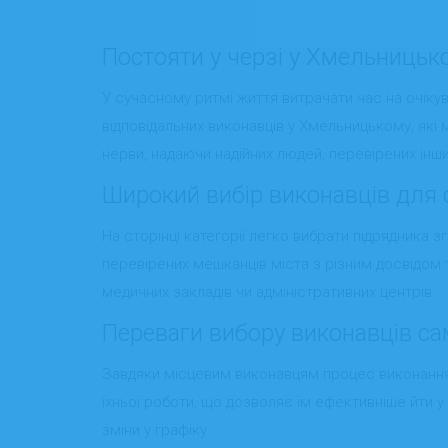
Постояти у черзі у Хмельницьком
У сучасному ритмі життя витрачати час на очікува
відповідальних виконавців у Хмельницькому, які
нерви, надаючи надійних людей, перевірених ін
Широкий вибір виконавців для 
На сторінці категорії легко вибрати підрядника 
перевірених мешканців міста з різним досвідом та
медичних закладів чи адміністративних центрів.
Переваги вибору виконавців с
Завдяки місцевим виконавцям процес виконання
їхньої роботи, що дозволяє їм ефективніше йти у 
зміни у графіку.