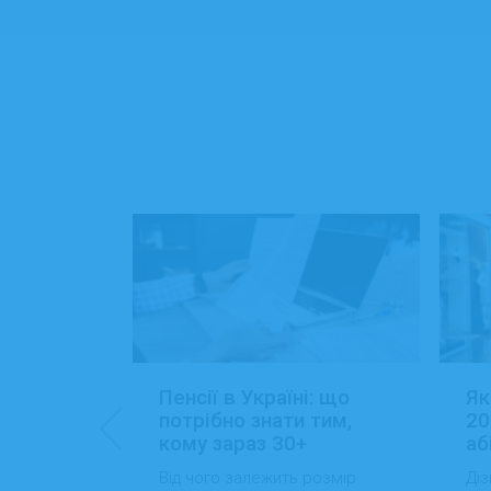
: 15+
Пенсії в Україні: що
Як
ансій
потрібно знати тим,
20
кому зараз 30+
аб
йти роботу
Від чого залежить розмір
Діз