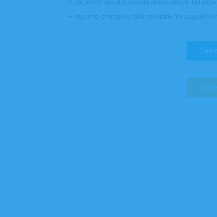
У цій категорії ще немає виконавців. Ви мо
— просто створіть свій профіль та додайте 
Заре
Дода