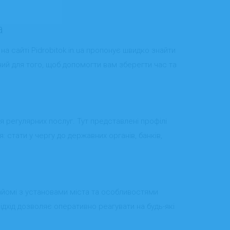
a
на сайті Pidrobitok.in.ua пропонує швидко знайти
ний для того, щоб допомогти вам зберегти час та
ля регулярних послуг. Тут представлені профілі
 стати у чергу до державних органів, банків,
йомі з установами міста та особливостями
підхід дозволяє оперативно реагувати на будь-які