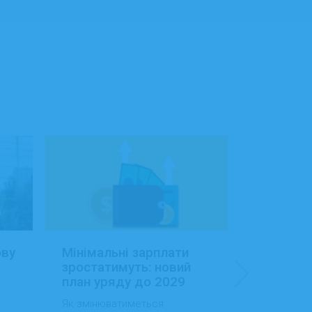
ову
Мінімальні зарплати
Заробітн
зростатимуть: новий
Україні:
план уряду до 2029
сфера об
року
будівниц
Як змінюватиметься
Як змінила
доходам