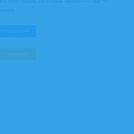
жете стати першим, хто отримає замовлення саме тут
послуги.
єструватися
ти завдання