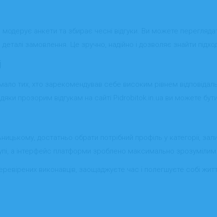
модерує анкети та збирає чесні відгуки. Ви можете переглядати
 деталі замовлення. Це зручно, надійно і дозволяє знайти підх
і
мало тих, хто зарекомендував себе високим рівнем відповідально
яки прозорим відгукам на сайті Pidrobitok.in.ua ви можете бути
цькому, достатньо обрати потрібний профіль у категорії, зали
тупі, а інтерфейс платформи зроблено максимально зрозумілим 
перевірених виконавців, заощаджуєте час і полегшуєте собі житт