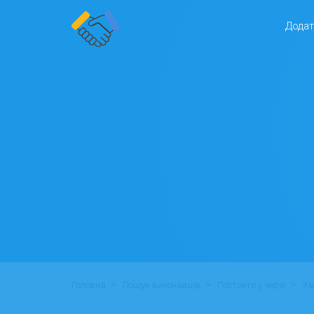
Додат
>
>
>
Головна
Пошук виконавців
Постояти у черзі
Хм