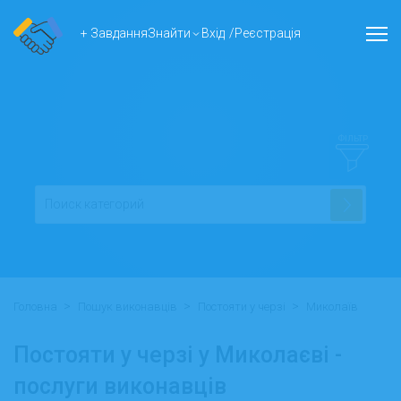
+ Завдання
Знайти
Вхід
/
Реєстрація
ФІЛЬТР
>
>
>
Головна
Пошук виконавців
Постояти у черзі
Миколаїв
Постояти у черзі у Миколаєві -
послуги виконавців