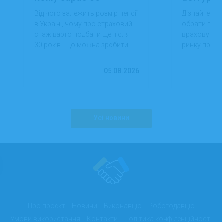
Від чого залежить розмір пенсії
Дізнайтеся,
в Україні, чому про страховий
обрати проф
стаж варто подбати ще після
враховуючи 
30 років і що можна зробити
ринку праці,
вже сьогодні для фінансової
перспектив
впевненості в майбутньому.
працевлашт
05.08.2026
Усі новини
Про проєкт
Новини
Виконавцю
Роботодавцю
Умови використання
Контакти
Політика конфіденційності