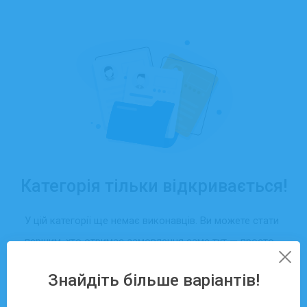
Категорія тільки відкривається!
У цій категорії ще немає виконавців. Ви можете стати
першим, хто отримає замовлення саме тут — просто
створіть свій профіль та додайте послуги.
Знайдіть більше варіантів!
Зареєструватися