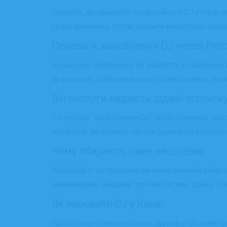
Шукаєте, де замовити професійного DJ у Києві для
кращі виконавці, готові зробити вашу подію яск
Переваги замовлення DJ через Pidrob
На нашому майданчику ви знайдете досвідчених ді
враховують побажання щодо стилю музики, техніч
Які послуги надають діджеї зі списку
У категорії "Запрошення DJ" представлений широ
зустрічей. Ви можете обрати діджея під конкрет
Чому обирають саме наш сервіс
Pidrobitok.in.ua пропонує не лише великий вибір
виконавцями. Завдяки зручній системі оцінок і р
Як замовити DJ у Києві
Просто перегляньте список діджеїв у цій категор