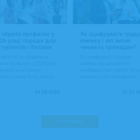
 обрати професію у
Як оцифрувати труд
26 році: поради для
книжку і які зміни
ітурієнтів і батьків
чекають громадян?
найтеся, як правильно
Як оцифрувати трудову
ати професію у 2026 році,
книжку, які документи
ховуючи актуальні
необхідно підготувати та щ
денції ринку праці, власні
зміниться для працівників і
вички та перспективи
роботодавців після перехо
ацевлаштування.
на електронний формат.
04.08.2026
31.07.2
Усі новини