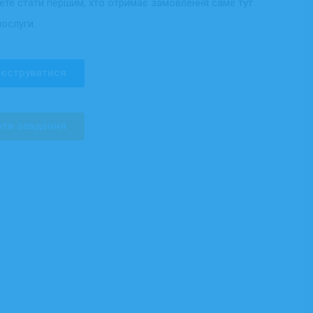
жете стати першим, хто отримає замовлення саме тут
послуги.
єструватися
ти завдання