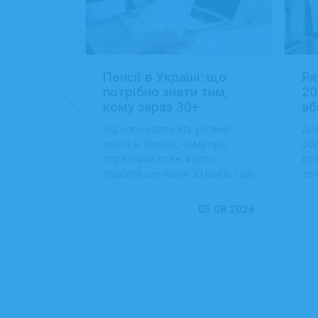
: 15+
Пенсії в Україні: що
Як
ансій
потрібно знати тим,
20
кому зараз 30+
аб
йти роботу
Від чого залежить розмір
Діз
 які сезонні
пенсії в Україні, чому про
обр
більший
страховий стаж варто
вра
вості
подбати ще після 30 років і що
тен
 студентам
можна зробити вже сьогодні
на
для фінансової впевненості в
пр
13.07.2026
05.08.2026
майбутньому.