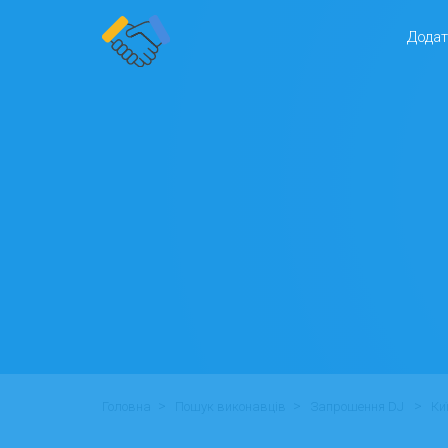
Додат
>
>
>
Головна
Пошук виконавців
Запрошення DJ
Ки