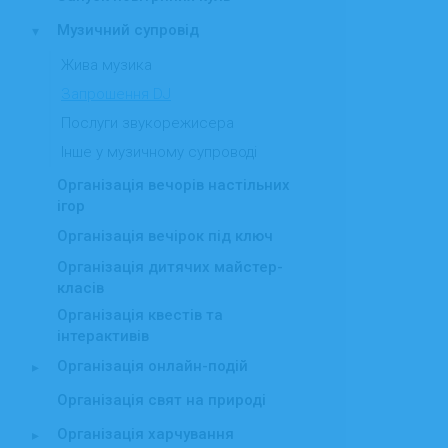
Музичний супровід
▾
Жива музика
Запрошення DJ
Послуги звукорежисера
Інше у музичному супроводі
Організація вечорів настільних
ігор
Організація вечірок під ключ
Організація дитячих майстер-
класів
Організація квестів та
інтерактивів
Організація онлайн-подій
▸
Організація свят на природі
Організація харчування
▸