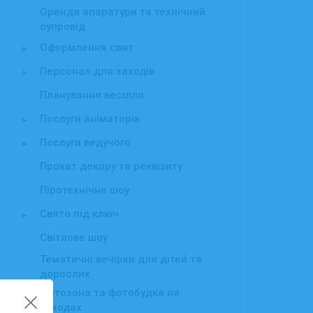
Оренда апаратури та технічний
супровід
Оформлення свят
▸
Персонал для заходів
▸
Планування весілля
Послуги аніматорів
▸
Послуги ведучого
▸
Прокат декору та реквізиту
Піротехнічне шоу
Свято під ключ
▸
Світлове шоу
Тематичні вечірки для дітей та
дорослих
Фотозона та фотобудка на
заходах