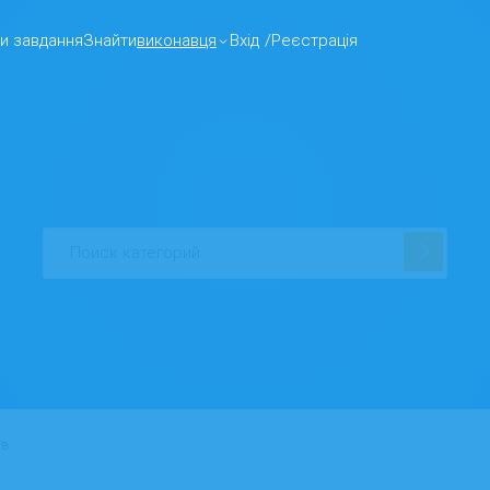
и завдання
Знайти
виконавця
Вхід
/
Реєстрація
їв