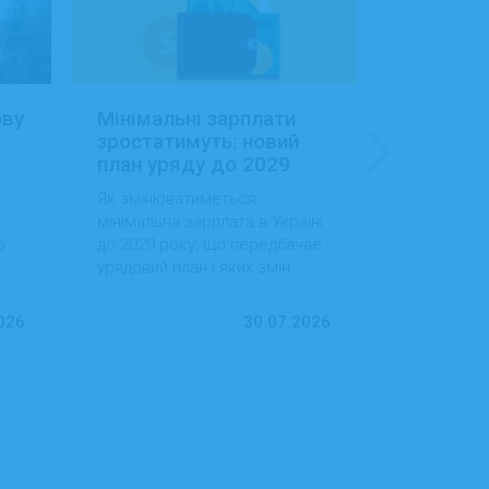
ову
Мінімальні зарплати
Заробітн
зростатимуть: новий
Україні:
план уряду до 2029
сфера об
року
будівниц
Як змінюватиметься
Як змінила
доходам
мінімальна зарплата в Україні
в Україні, 
о
до 2029 року, що передбачає
випередила
урядовий план і яких змін
за рівнем д
ду
варто очікувати працівникам
тенденції 
та роботодавцям.
ринок праці
026
30.07.2026