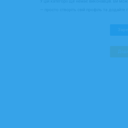
У цій категорії ще немає виконавців. Ви мо
— просто створіть свій профіль та додайте 
Заре
Дода