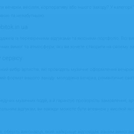
 вечірки, весілля, корпоративу або іншого заходу? У категорії "
равою та незабутньою.
itok.in.ua
джеїв із перевіреними відгуками та якісними портфоліо. Всі вик
них вимог та атмосфери, яку ви хочете створити на своєму за
 сервісу
кий вибір артистів, які проводять музичне оформлення вечірок,
ний формат вашого заходу: молодіжна вечірка, романтичне свят
 ведучих музичних подій, а й гарантує прозорість замовлення, з
еальним відгукам, ви завжди можете бути впевнені у високій яко
ії, оберіть виконавця, який найкраще відповідає вашим вимогам