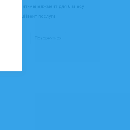
Івент-менеджмент для бізнесу
▸
Інші івент послуги
Повернутися