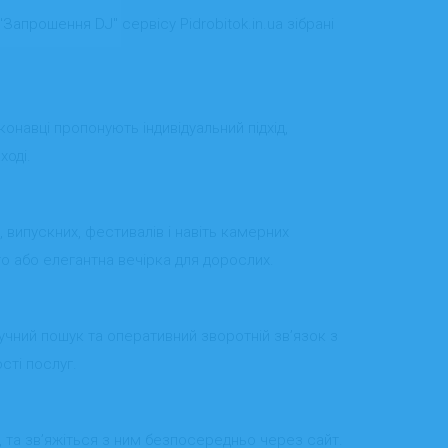
Запрошення DJ" сервісу Pidrobitok.in.ua зібрані
онавці пропонують індивідуальний підхід,
ході.
 випускних, фестивалів і навіть камерних
о або елегантна вечірка для дорослих.
ручний пошук та оперативний зворотній зв’язок з
сті послуг.
, та зв’яжіться з ним безпосередньо через сайт.