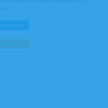
жете стати першим, хто отримає замовлення саме тут
послуги.
єструватися
ти завдання