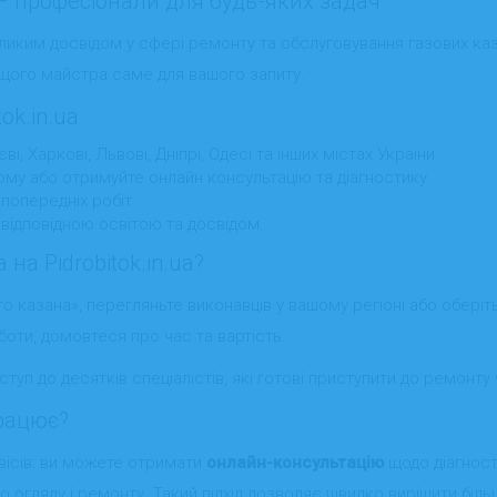
 – професіонали для будь-яких задач
великим досвідом у сфері ремонту та обслуговування газових казан
щого майстра саме для вашого запиту.
ok.in.ua
, Харкові, Львові, Дніпрі, Одесі та інших містах України.
дому або отримуйте онлайн консультацію та діагностику.
 попередніх робіт.
з відповідною освітою та досвідом.
на Pidrobitok.in.ua?
 казана», перегляньте виконавців у вашому регіоні або оберіть
боти, домовтеся про час та вартість.
ступ до десятків спеціалістів, які готові приступити до ремонту
рацює?
рвісів: ви можете отримати
онлайн-консультацію
щодо діагност
о огляду і ремонту. Такий підхід дозволяє швидко вирішити бі