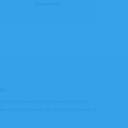
Повернутися
ні
му місті. На нашій платформі ви з легкістю
н з консультаціями, так і з виїздом на місце по