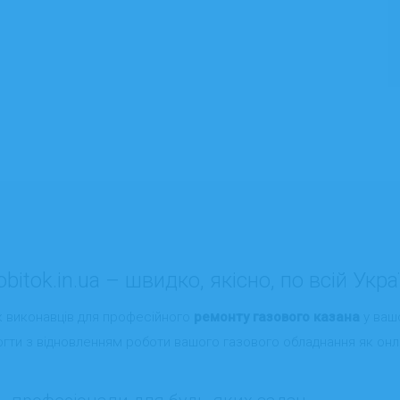
itok.in.ua – швидко, якісно, по всій Украї
ік виконавців для професійного
ремонту газового казана
у вашо
огти з відновленням роботи вашого газового обладнання як онлай