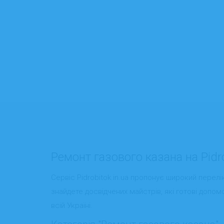
Ремонт газового казана на Pidrob
Сервіс Pidrobitok.in.ua пропонує широкий перел
знайдете досвідчених майстрів, які готові допом
всій Україні.