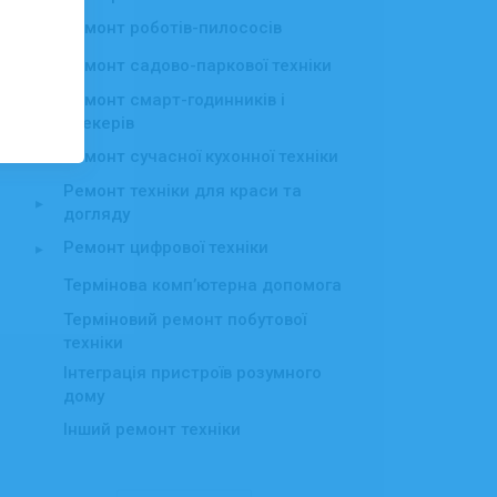
Ремонт роботів-пилососів
Ремонт садово-паркової техніки
▸
Ремонт смарт-годинників і
трекерів
Ремонт сучасної кухонної техніки
Ремонт техніки для краси та
▸
догляду
Ремонт цифрової техніки
▸
Термінова комп’ютерна допомога
Терміновий ремонт побутової
техніки
Інтеграція пристроїв розумного
дому
Інший ремонт техніки