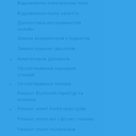
Відновлення електронних плат
Відновлення після залиття
Діагностика несправностей
онлайн
Заміна акумуляторів у гаджетах
Заміна екранів і дисплеїв
Комп'ютерна допомога
▸
Обслуговування зарядних
станцій
Обслуговування техніки
▸
Ремонт Bluetooth-гарнітур та
колонок
Ремонт smart-home пристроїв
▸
Ремонт smart-ваг і фітнес-техніки
Ремонт smart-телевізорів