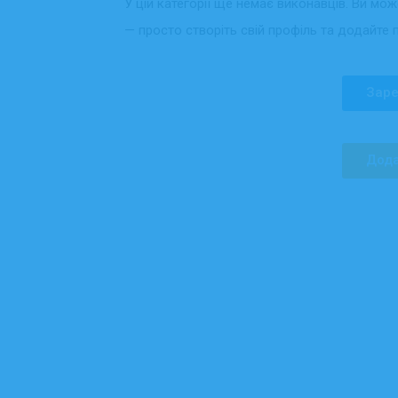
У цій категорії ще немає виконавців. Ви мо
— просто створіть свій профіль та додайте 
Заре
Дода