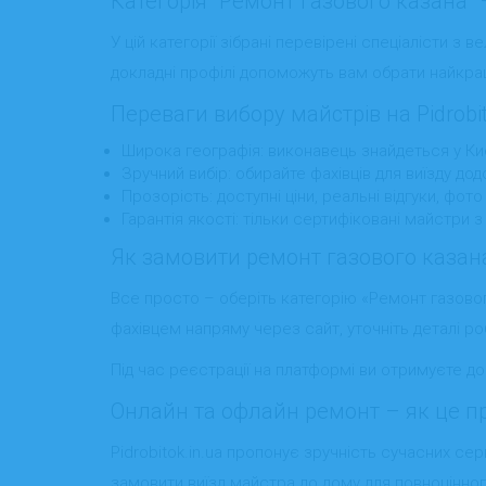
Категорія "Ремонт газового казана"
У цій категорії зібрані перевірені спеціалісти з 
докладні профілі допоможуть вам обрати найкра
Переваги вибору майстрів на Pidrobit
Широка географія: виконавець знайдеться у Києві
Зручний вибір: обирайте фахівців для виїзду до
Прозорість: доступні ціни, реальні відгуки, фото
Гарантія якості: тільки сертифіковані майстри 
Як замовити ремонт газового казана 
Все просто – оберіть категорію «Ремонт газового
фахівцем напряму через сайт, уточніть деталі ро
Під час реєстрації на платформі ви отримуєте до
Онлайн та офлайн ремонт – як це п
Pidrobitok.in.ua пропонує зручність сучасних се
замовити виїзд майстра до дому для повноцінног