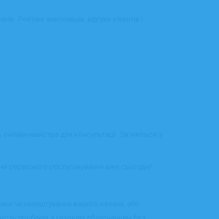
ів. Рейтинг виконавців, відгуки клієнтів і
 онлайн-майстра для консультації. Зв’яжіться з
 чи сервісного обслуговування вже сьогодні!
ики чи налаштування вашого казана, або
льшість проблем з газовим обладнанням без