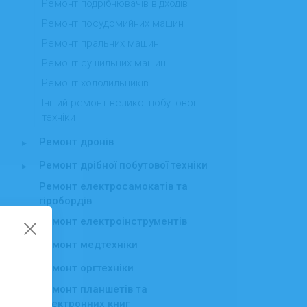
Ремонт подрібнювачів відходів
Ремонт посудомийних машин
Ремонт пральних машин
Ремонт сушильних машин
Ремонт холодильників
Інший ремонт великої побутової
техніки
Ремонт дронів
▸
Ремонт дрібної побутової техніки
▸
Ремонт електросамокатів та
гіробордів
Ремонт електроінструментів
▸
Ремонт медтехніки
Ремонт оргтехніки
▸
Ремонт планшетів та
електронних книг