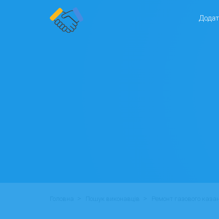
Додат
>
>
Головна
Пошук виконавців
Ремонт газового каза