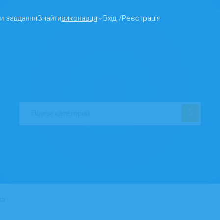
и завдання
Знайти
виконавця
Вхід
/
Реєстрація
на