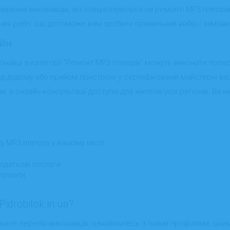
еревірених виконавців, які спеціалізуються на ремонті MP3 плеєр
аних робіт, що допоможе вам зробити правильний вибір і замови
айн
конавці з категорії "Ремонт MP3 плеєрів" можуть виконати попер
їзд додому або прийом пристрою у сертифікованій майстерні ва
и, а онлайн-консультації доступні для жителів усіх регіонів. Ви
у MP3 плеєра у вашому місті
одаткові послуги
 оплати
drobitok.in.ua?
ньте перелік виконавців, ознайомтесь з їхніми профілями, ціна