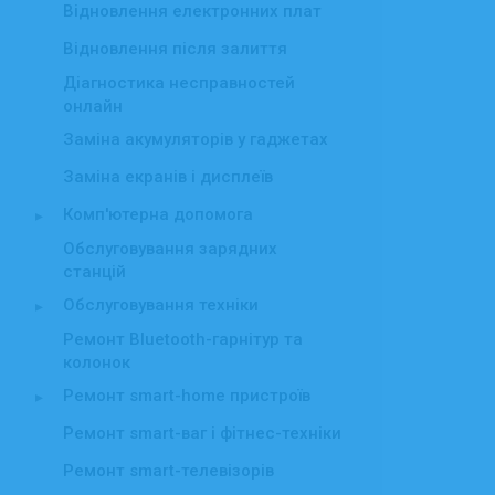
Відновлення електронних плат
Відновлення після залиття
Діагностика несправностей
онлайн
Заміна акумуляторів у гаджетах
Заміна екранів і дисплеїв
Комп'ютерна допомога
▸
Обслуговування зарядних
станцій
Обслуговування техніки
▸
Ремонт Bluetooth-гарнітур та
колонок
Ремонт smart-home пристроїв
▸
Ремонт smart-ваг і фітнес-техніки
Ремонт smart-телевізорів