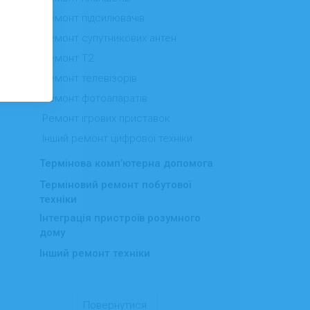
Ремонт підсилювачів
Ремонт супутникових антен
Ремонт Т2
Ремонт телевізорів
Ремонт фотоапаратів
Ремонт ігрових приставок
Інший ремонт цифрової техніки
Термінова комп’ютерна допомога
Терміновий ремонт побутової
техніки
Інтеграція пристроїв розумного
дому
Інший ремонт техніки
Повернутися