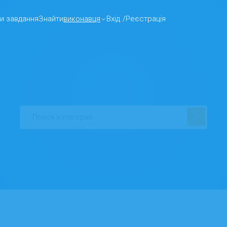
и завдання
Знайти
виконавця
Вхід
/
Реєстрація