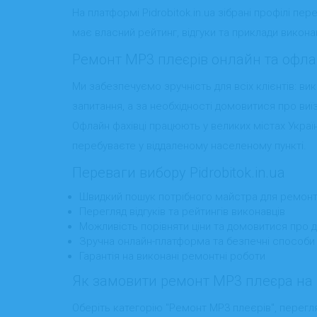
На платформі Pidrobitok.in.ua зібрані профілі п
має власний рейтинг, відгуки та приклади викон
Ремонт MP3 плеєрів онлайн та офл
Ми забезпечуємо зручність для всіх клієнтів: ви
запитання, а за необхідності домовитися про ви
Офлайн фахівці працюють у великих містах Україн
перебуваєте у віддаленому населеному пункті.
Переваги вибору Pidrobitok.in.ua
Швидкий пошук потрібного майстра для ремонт
Перегляд відгуків та рейтингів виконавців
Можливість порівняти ціни та домовитися про д
Зручна онлайн-платформа та безпечні способи
Гарантія на виконані ремонтні роботи
Як замовити ремонт MP3 плеєра на Pi
Оберіть категорію "Ремонт MP3 плеєрів", перегля