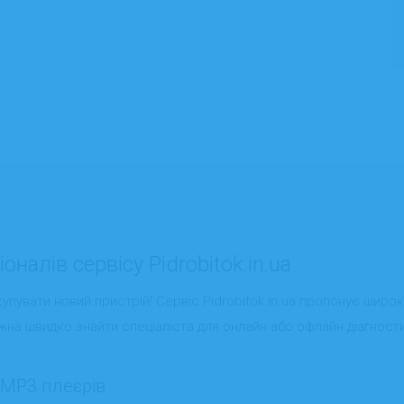
налів сервісу Pidrobitok.in.ua
пувати новий пристрій! Сервіс Pidrobitok.in.ua пропонує широ
можна швидко знайти спеціаліста для онлайн або офлайн діагнос
 MP3 плеєрів