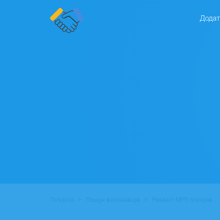
Додат
>
>
Головна
Пошук виконавців
Ремонт MP3 плеєрів