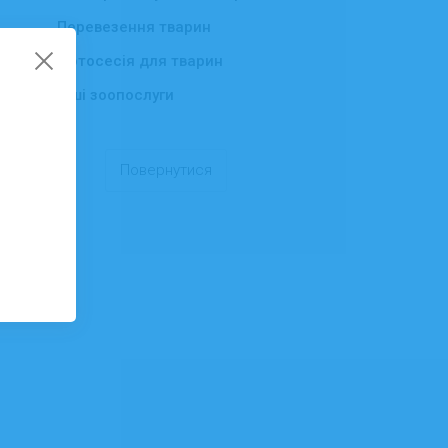
Перевезення тварин
Фотосесія для тварин
Інші зоопослуги
Повернутися