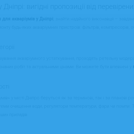
Дніпрі: вигідні пропозиції від перевірен
для акваріумів у Дніпрі
, знайти надійного виконавця – завдання
монту будь-яких акваріумних пристроїв: фільтрів, компресорів, о
горії
вування акваріумного устаткування, проходять ретельну модер
конаних робіт та актуальними цінами. Ви можете бути впевнені у
ості
ів» у місті Дніпро беруться як за термінові, так і за планові р
стеми очищення води, регулятори температури, фари чи помпи. 
ших приладів.