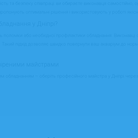
рість та безпеку співпраці: ви обираєте виконавця самостійно, 
пропонують оптимальні рішення і використовують у роботі якісн
бладнання у Дніпрі?
уть поломки або необхідної профілактики обладнання. Виконавц
 Такий підхід дозволяє швидко повернути ваш акваріум до норм
евіреними майстрами
м обладнанням – оберіть професійного майстра у Дніпрі через 