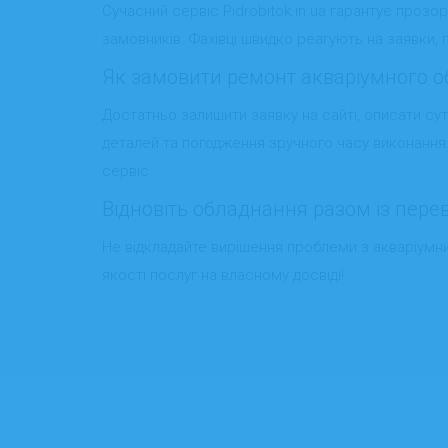
Сучасний сервіс Pidrobitok.in.ua гарантує прозо
замовників. Фахівці швидко реагують на заявки, 
Як замовити ремонт акваріумного о
Достатньо залишити заявку на сайті, описати с
деталей та погодження зручного часу виконання.
сервіс.
Відновіть обладнання разом із пер
Не відкладайте вирішення проблеми з акваріумни
якості послуг на власному досвіді!