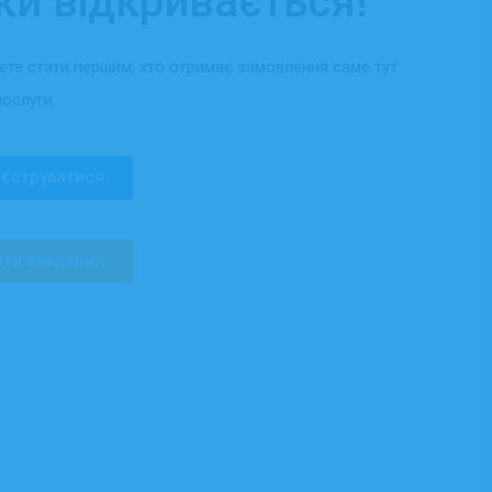
ки відкривається!
жете стати першим, хто отримає замовлення саме тут
послуги.
єструватися
ти завдання