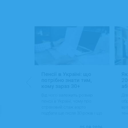
: 15+
Пенсії в Україні: що
Як
ансій
потрібно знати тим,
20
кому зараз 30+
аб
йти роботу
Від чого залежить розмір
Діз
 які сезонні
пенсії в Україні, чому про
обр
більший
страховий стаж варто
вра
вості
подбати ще після 30 років і що
тен
 студентам
можна зробити вже сьогодні
на
для фінансової впевненості в
пр
13.07.2026
05.08.2026