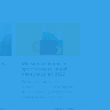
ову
Мінімальні зарплати
Заробітн
зростатимуть: новий
Україні:
план уряду до 2029
сфера об
року
будівниц
Як змінюватиметься
Як змінила
доходам
мінімальна зарплата в Україні
в Україні, 
о
до 2029 року, що передбачає
випередила
урядовий план і яких змін
за рівнем д
ду
варто очікувати працівникам
тенденції 
та роботодавцям.
ринок праці
026
30.07.2026