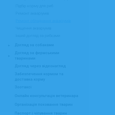
Підбір корму для риб
Ремонт акваріумів
Ремонт обладнання акваріумів
Чищення акваріумів
Інший догляд за рибками
Догляд за собаками
▸
Догляд за фермськими
▸
тваринами
Догляд через відеонагляд
Забезпечення кормом та
доставка корму
Зоотаксі
Онлайн консультація ветеринара
Організація поховання тварин
Паспорт і чіпування тварин