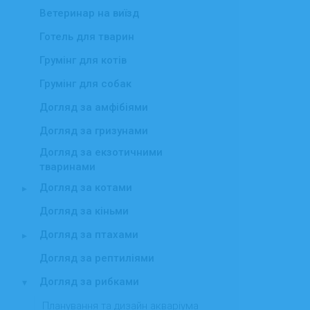
Ветеринар на виїзд
Готель для тварин
Грумінг для котів
Грумінг для собак
Догляд за амфібіями
Догляд за гризунами
Догляд за екзотичними
тваринами
Догляд за котами
▸
Догляд за кіньми
Догляд за птахами
▸
Догляд за рептиліями
Догляд за рибками
▾
Планування та дизайн акваріума