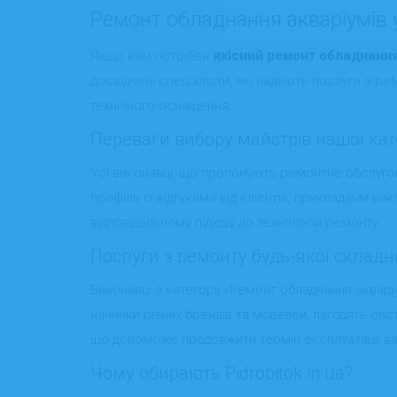
Ремонт обладнання акваріумів у 
Якщо вам потрібен
якісний ремонт обладнання 
досвідчені спеціалісти, які надають послуги з ре
технічного оснащення.
Переваги вибору майстрів нашої кате
Усі виконавці, що пропонують ремонтне обслуго
профіль із відгуками від клієнтів, прикладами ви
відповідальному підході до технологій ремонту.
Послуги з ремонту будь-якої складн
Виконавці з категорії «Ремонт обладнання акваріум
начинки різних брендів та моделей, лагодять си
що допоможе продовжити термін експлуатації ва
Чому обирають Pidrobitok.in.ua?