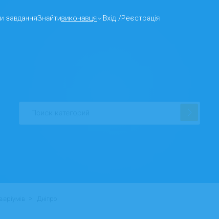
и завдання
Знайти
виконавця
Вхід
/
Реєстрація
>
варіумів
Дніпро