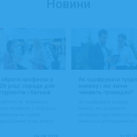
Новини
 обрати професію у
Як оцифрувати труд
26 році: поради для
книжку і які зміни
ітурієнтів і батьків
чекають громадян?
найтеся, як правильно
Як оцифрувати трудову
ати професію у 2026 році,
книжку, які документи
ховуючи актуальні
необхідно підготувати та щ
денції ринку праці, власні
зміниться для працівників і
вички та перспективи
роботодавців після перехо
ацевлаштування.
на електронний формат.
04.08.2026
31.07.2