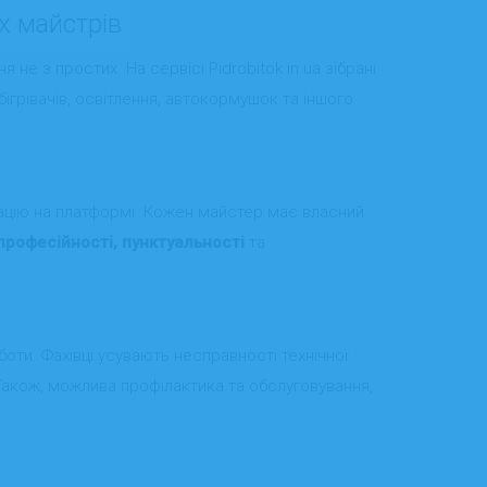
их майстрів
 не з простих. На сервісі Pidrobitok.in.ua зібрані
бігрівачів, освітлення, автокормушок та іншого
ацію на платформі. Кожен майстер має власний
професійності, пунктуальності
та
оботи. Фахівці усувають несправності технічної
Також, можлива профілактика та обслуговування,