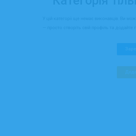
Категорія тіль
У цій категорії ще немає виконавців. Ви мо
— просто створіть свій профіль та додайте 
Заре
Дода