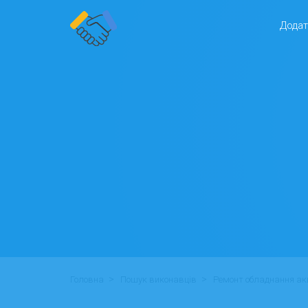
Додат
>
>
Головна
Пошук виконавців
Ремонт обладнання ак