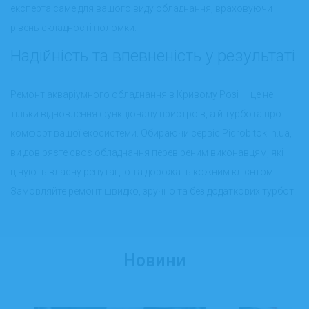
експерта саме для вашого виду обладнання, враховуючи
рівень складності поломки.
Надійність та впевненість у результаті
Ремонт акваріумного обладнання в Кривому Розі — це не
тільки відновлення функціоналу пристроїв, а й турбота про
комфорт вашої екосистеми. Обираючи сервіс Pidrobitok.in.ua,
ви довіряєте своє обладнання перевіреним виконавцям, які
цінують власну репутацію та дорожать кожним клієнтом.
Замовляйте ремонт швидко, зручно та без додаткових турбот!
Новини