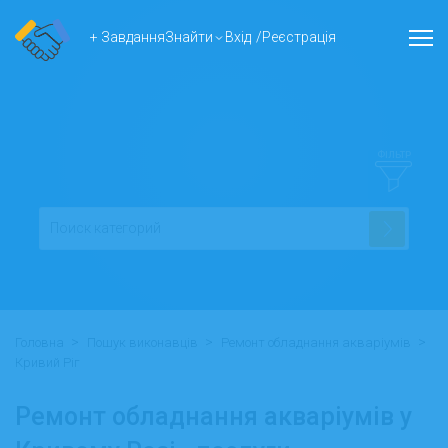
+ Завдання
Знайти
Вхід
/
Реєстрація
ФІЛЬТР
>
>
>
Головна
Пошук виконавців
Ремонт обладнання акваріумів
Кривий Ріг
Ремонт обладнання акваріумів у