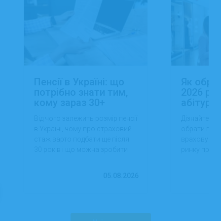
Пенсії в Україні: що
Як обра
потрібно знати тим,
2026 роц
кому зараз 30+
абітуріє
Від чого залежить розмір пенсії
Дізнайтеся,
в Україні, чому про страховий
обрати проф
стаж варто подбати ще після
враховуючи 
30 років і що можна зробити
ринку праці,
вже сьогодні для фінансової
перспектив
впевненості в майбутньому.
працевлашт
05.08.2026