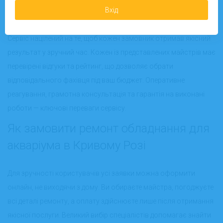
Pidrobitok.in.ua?
Вхід
Сервіс націлений на те, щоб кожен замовник отримав якісний
результат у зручний час. Кожен із представлених майстрів має
перевірені відгуки та рейтинг, що дозволяє обрати
відповідального фахівця під ваш бюджет. Оперативне
реагування, грамотна консультація та гарантія на виконані
роботи — ключові переваги сервісу.
Як замовити ремонт обладнання для
акваріума в Кривому Розі
Для зручності користувачів усі заявки можна оформити
онлайн, не виходячи з дому. Ви обираєте майстра, погоджуєте
всі деталі ремонту, а оплату здійснюєте лише після отримання
якісної послуги. Великий вибір спеціалістів допомагає знайти