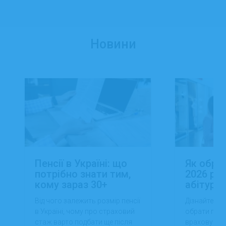
Новини
Пенсії в Україні: що
Як обра
потрібно знати тим,
2026 роц
кому зараз 30+
абітуріє
Від чого залежить розмір пенсії
Дізнайтеся,
в Україні, чому про страховий
обрати проф
стаж варто подбати ще після
враховуючи 