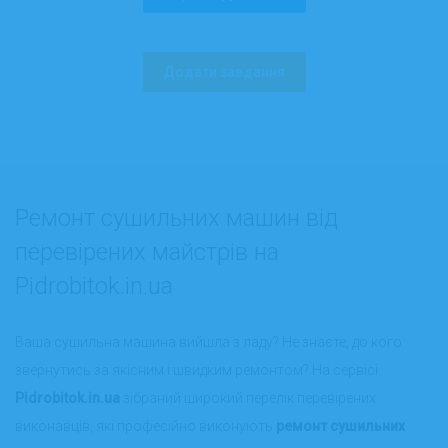
Додати завдання
Ремонт сушильних машин від
перевірених майстрів на
Pidrobitok.in.ua
Ваша сушильна машина вийшла з ладу? Не знаєте, до кого
звернутись за якісним і швидким ремонтом? На сервісі
Pidrobitok.in.ua
зібраний широкий перелік перевірених
виконавців, які професійно виконують
ремонт сушильних