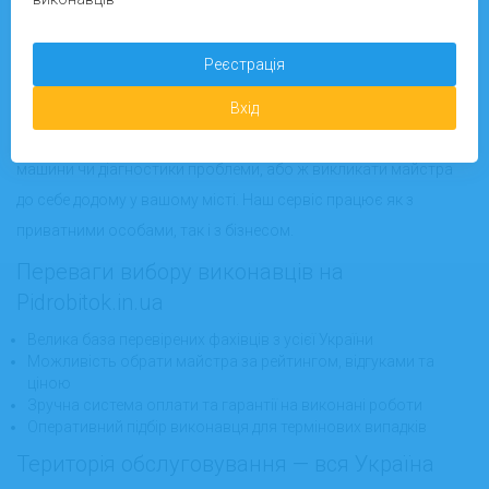
Онлайн і офлайн робота майстрів на
Pidrobitok.in.ua
Реєстрація
Ви можете вибрати зручну форму співпраці — замовити
Вхід
онлайн-консультацію
для дрібного ремонту сушильної
машини чи діагностики проблеми, або ж викликати майстра
до себе додому у вашому місті. Наш сервіс працює як з
приватними особами, так і з бізнесом.
Переваги вибору виконавців на
Pidrobitok.in.ua
Велика база перевірених фахівців з усієї України
Можливість обрати майстра за рейтингом, відгуками та
ціною
Зручна система оплати та гарантії на виконані роботи
Оперативний підбір виконавця для термінових випадків
Територія обслуговування — вся Україна