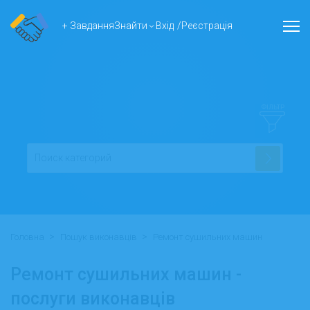
+ Завдання
Знайти
Вхід
/
Реєстрація
ФІЛЬТР
>
>
Головна
Пошук виконавців
Ремонт сушильних машин
Ремонт сушильних машин -
послуги виконавців