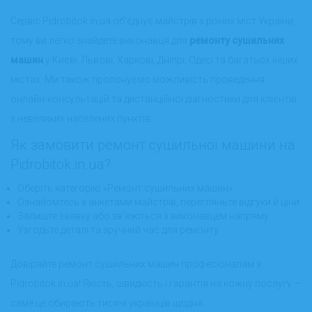
Сервіс Pidrobitok.in.ua об'єднує майстрів з різних міст України,
тому ви легко знайдете виконавця для
ремонту сушильних
машин
у Києві, Львові, Харкові, Дніпрі, Одесі та багатьох інших
містах. Ми також пропонуємо можливість проведення
онлайн-консультацій та дистанційної діагностики для клієнтів
з невеликих населених пунктів.
Як замовити ремонт сушильної машини на
Pidrobitok.in.ua?
Оберіть категорію «Ремонт сушильних машин»
Ознайомтесь з анкетами майстрів, перегляньте відгуки й ціни
Залиште заявку або зв’яжіться з виконавцем напряму
Узгодьте деталі та зручний час для ремонту
Довіряйте ремонт сушильних машин професіоналам з
Pidrobitok.in.ua! Якість, швидкість і гарантія на кожну послугу —
саме це обирають тисячі українців щодня.