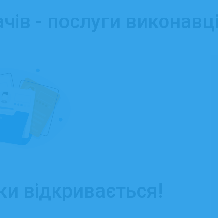
чів - послуги виконавц
ки відкривається!