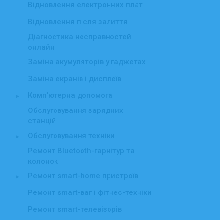
Відновлення електронних плат
Відновлення після залиття
Діагностика несправностей
онлайн
Заміна акумуляторів у гаджетах
Заміна екранів і дисплеїв
Комп'ютерна допомога
▸
Обслуговування зарядних
станцій
Обслуговування техніки
▸
Ремонт Bluetooth-гарнітур та
колонок
Ремонт smart-home пристроїв
▸
Ремонт smart-ваг і фітнес-техніки
Ремонт smart-телевізорів