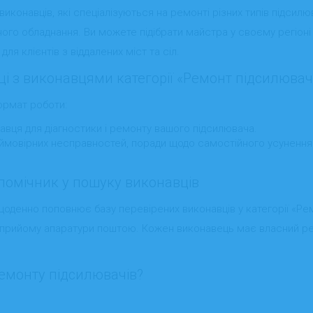
виконавців, які спеціалізуються на ремонті різних типів підсилю
ного обладнання. Ви можете підібрати майстра у своєму регіон
ля клієнтів з віддалених міст та сіл.
і з виконавцями категорії «Ремонт підсилювач
ормат роботи:
авця для діагностики і ремонту вашого підсилювача.
ймовірних несправностей, поради щодо самостійного усунення 
й помічник у пошуку виконавців
а щоденно поповнює базу перевірених виконавців у категорії «Рем
прийому апаратури поштою. Кожен виконавець має власний рейт
ремонту підсилювачів?