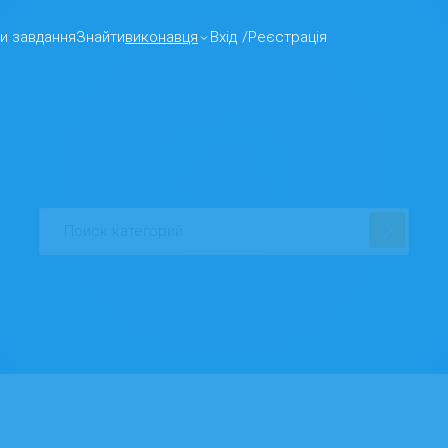
и завдання
Знайти
виконавця
Вхід
/
Реєстрація