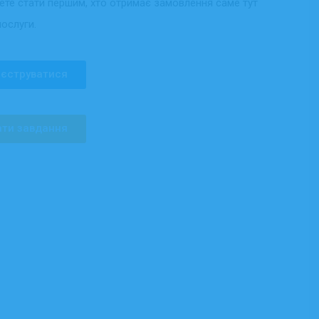
жете стати першим, хто отримає замовлення саме тут
послуги.
єструватися
ти завдання