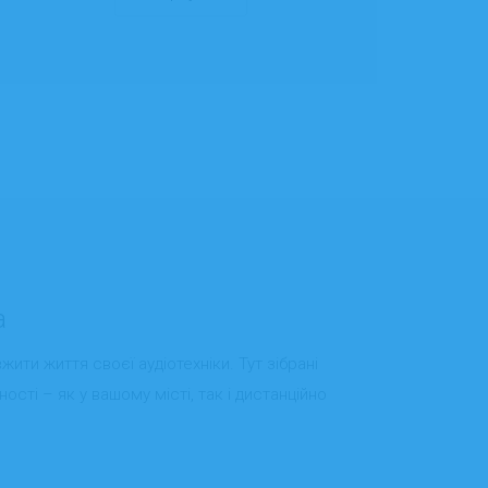
a
вжити життя своєї аудіотехніки. Тут зібрані
ості – як у вашому місті, так і дистанційно