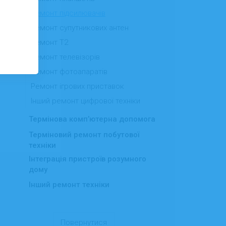
Ремонт підсилювачів
Ремонт супутникових антен
Ремонт Т2
Ремонт телевізорів
Ремонт фотоапаратів
Ремонт ігрових приставок
Інший ремонт цифрової техніки
Термінова комп’ютерна допомога
Терміновий ремонт побутової
техніки
Інтеграція пристроїв розумного
дому
Інший ремонт техніки
Повернутися