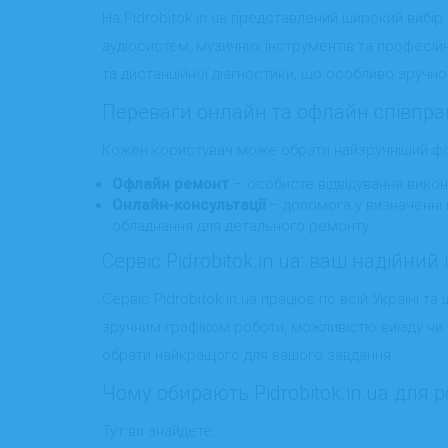
На Pidrobitok.in.ua представлений широкий вибір 
аудіосистем, музичних інструментів та професій
та дистанційної діагностики, що особливо зручно д
Переваги онлайн та офлайн співпрац
Кожен користувач може обрати найзручніший ф
Офлайн ремонт
– особисте відвідування викон
Онлайн-консультації
– допомога у визначенні 
обладнання для детального ремонту.
Сервіс Pidrobitok.in.ua: ваш надійни
Сервіс Pidrobitok.in.ua працює по всій Україні т
зручним графіком роботи, можливістю виїзду чи 
обрати найкращого для вашого завдання.
Чому обирають Pidrobitok.in.ua для 
Тут ви знайдете: