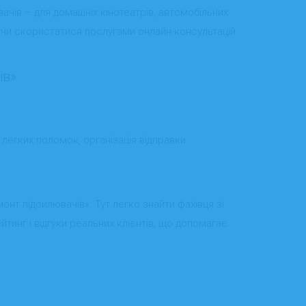
вачів – для домашніх кінотеатрів, автомобільних
і чи скористатися послугами онлайн-консультацій
ів»
легких поломок, організація відправки
онт підсилювачів». Тут легко знайти фахівця зі
инг і відгуки реальних клієнтів, що допомагає