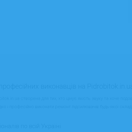
рофесійних виконавців на Pidrobitok.in.u
bitok.in.ua створена для тих, хто цінує якість звуку та хоче подо
идко і професійно виконати ремонт підсилювачів будь-якої складн
оналів по всій Україні