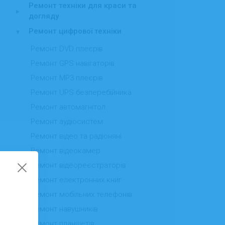
Ремонт техніки для краси та
▸
догляду
Ремонт цифрової техніки
▾
Ремонт DVD плеєрів
Ремонт GPS навігаторів
Ремонт MP3 плеєрів
Ремонт UPS безперебійника
Ремонт автомагнітол
Ремонт аудіосистем
Ремонт відео та радіоняні
Ремонт відеокамер
Ремонт відеореєстраторів
Ремонт електронних книг
Ремонт мобільних телефонів
Ремонт навушників
Ремонт планшетів