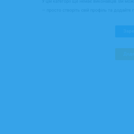
У цій категорії ще немає виконавців. Ви мо
— просто створіть свій профіль та додайте 
Заре
Дода