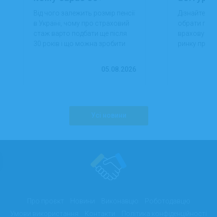
Від чого залежить розмір пенсії
Дізнайтеся,
в Україні, чому про страховий
обрати проф
стаж варто подбати ще після
враховуючи 
30 років і що можна зробити
ринку праці,
вже сьогодні для фінансової
перспектив
впевненості в майбутньому.
працевлашт
05.08.2026
Усі новини
Про проєкт
Новини
Виконавцю
Роботодавцю
Умови використання
Контакти
Політика конфіденційності