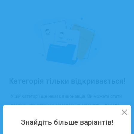
Категорія тільки відкривається!
У цій категорії ще немає виконавців. Ви можете стати
першим, хто отримає замовлення саме тут — просто
створіть свій профіль та додайте послуги.
Знайдіть більше варіантів!
Зареєструватися