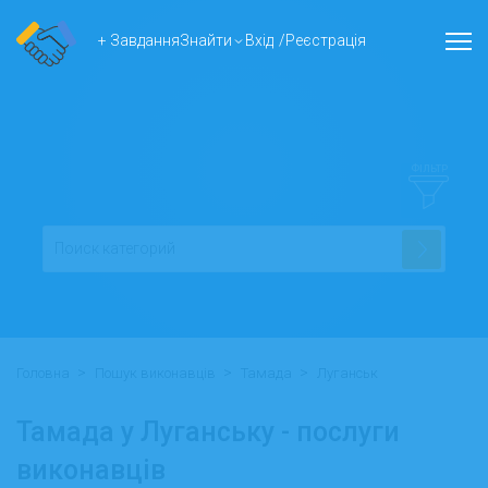
+ Завдання
Знайти
Вхід
/
Реєстрація
ФІЛЬТР
>
>
>
Головна
Пошук виконавців
Тамада
Луганськ
Тамада у Луганську - послуги
виконавців