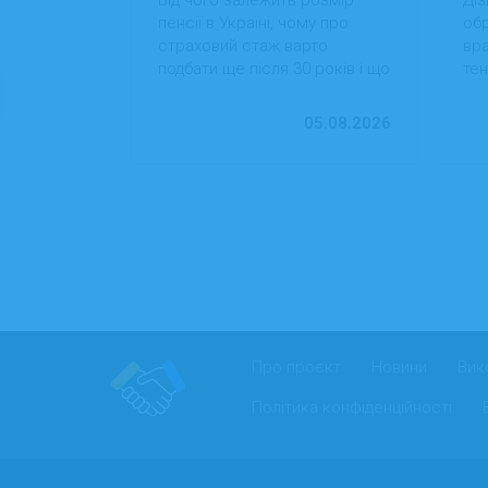
 які сезонні
пенсії в Україні, чому про
обр
більший
страховий стаж варто
вра
вості
подбати ще після 30 років і що
тен
 студентам
можна зробити вже сьогодні
на
для фінансової впевненості в
пр
13.07.2026
05.08.2026
майбутньому.
Про проєкт
Новини
Вик
Політика конфіденційності