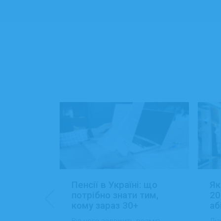
: 15+
Пенсії в Україні: що
Як
ансій
потрібно знати тим,
20
кому зараз 30+
аб
йти роботу
Від чого залежить розмір
Діз