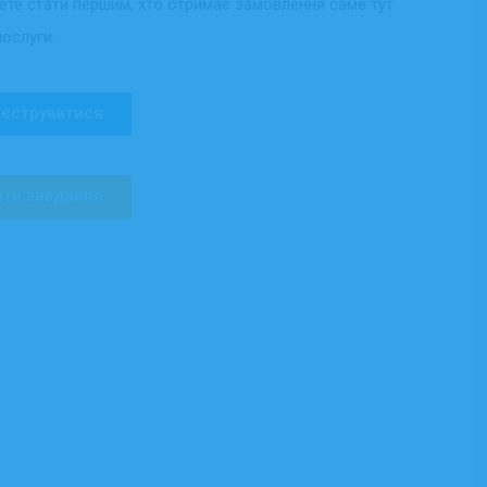
жете стати першим, хто отримає замовлення саме тут
послуги.
єструватися
ти завдання