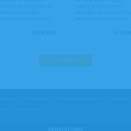
ати професію у 2026 році,
книжку, які документи
ховуючи актуальні
необхідно підготувати та щ
денції ринку праці, власні
зміниться для працівників і
вички та перспективи
роботодавців після перехо
ацевлаштування.
на електронний формат.
04.08.2026
31.07.2
Усі новини
онавцю
Роботодавцю
Умови використання
Контакти
Вхід
Реєстрація