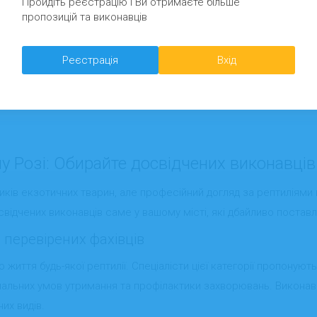
Пройдіть реєстрацію і Ви отримаєте більше
пропозицій та виконавців
Реєстрація
Вхід
 Розі: Обирайте досвідчених виконавців н
ків екзотичних тварин, але професійний догляд за рептиліями 
досвідчених виконавців саме у вашому місті, які дбайливо поста
 перевірених фахівців
життя будь-якої рептилії. Спеціалісти цієї категорії пропонуют
мальних умов утримання та профілактики захворювань. Виконавц
их видів.