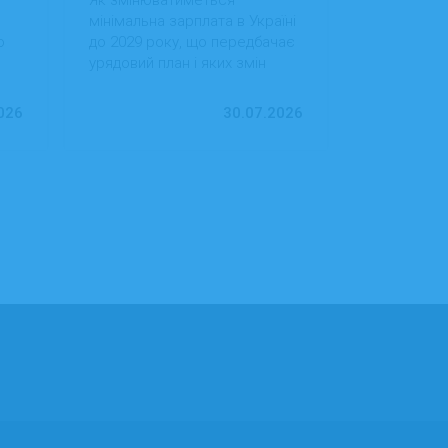
доходам
мінімальна зарплата в Україні
в Україні, 
о
до 2029 року, що передбачає
випередила
урядовий план і яких змін
за рівнем д
ду
варто очікувати працівникам
тенденції 
та роботодавцям.
ринок праці
026
30.07.2026