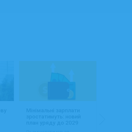
ову
Мінімальні зарплати
Заробітн
зростатимуть: новий
Україні:
план уряду до 2029
сфера об
року
будівниц
Як змінюватиметься
Як змінила