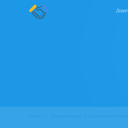
Додат
>
>
Головна
Пошук виконавців
Догляд за рептиліями