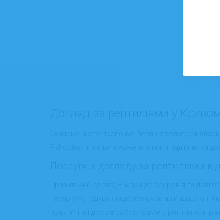
Догляд за рептиліями у Кривому
Сучасне місто пропонує безліч послуг для власни
Pidrobitok.in.ua ви зможете знайти надійних та 
Послуги з догляду за рептиліями від
Правильний догляд – ключ до здоров’я та довгого 
тераріуму, годування до консультацій щодо опти
практичний досвід роботи саме з рептиліями різн