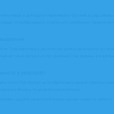
 виконавців із докладною інформацією про їхній досвід, рівень кв
повідає потребам вашого екзотичного улюбленця. Гарантія якост
замовлення
ти. Тому виконавці з цієї категорії уважно враховують усі нюа
 Вони не тільки піклуються про фізичний стан тварини, а й доп
еність у результаті
ку через Pidrobitok.in.ua та обрати виконавця із запропонова
евнені в безпеці та комфорті вашої рептилії.
тиліями і даруйте своїм улюбленцям якісний сервіс та турботу!