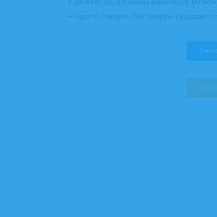
У цій категорії ще немає виконавців. Ви мо
— просто створіть свій профіль та додайте 
Заре
Дода