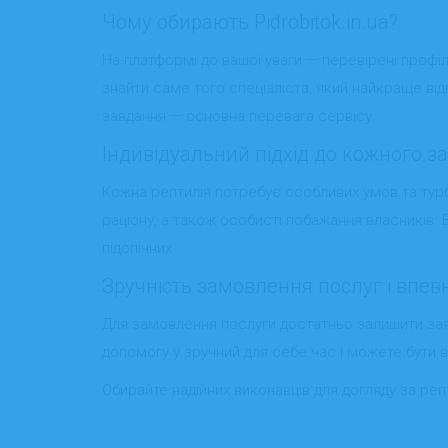
Чому обирають Pidrobitok.in.ua?
На платформі до вашої уваги — перевірені профілі
знайти саме того спеціаліста, який найкраще від
завдання — основна перевага сервісу.
Індивідуальний підхід до кожного 
Кожна рептилія потребує особливих умов та турбо
раціону, а також особисті побажання власників.
підопічних.
Зручність замовлення послуг і впевн
Для замовлення послуги достатньо залишити заяв
допомогу у зручний для себе час і можете бути вп
Обирайте надійних виконавців для догляду за реп