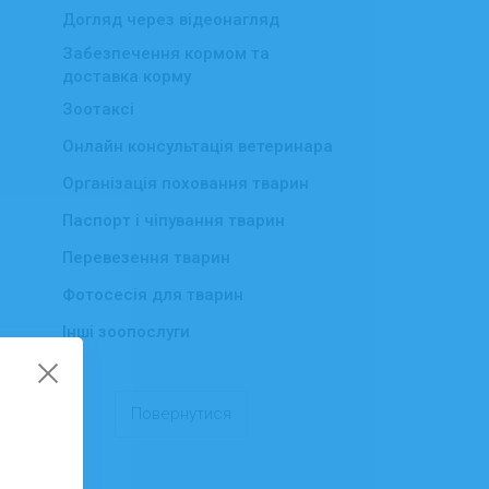
Догляд через відеонагляд
Забезпечення кормом та
доставка корму
Зоотаксі
Онлайн консультація ветеринара
Організація поховання тварин
Паспорт і чіпування тварин
Перевезення тварин
Фотосесія для тварин
Інші зоопослуги
Повернутися