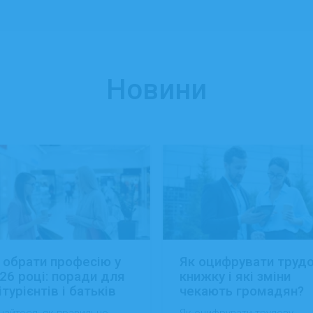
Новини
 обрати професію у
Як оцифрувати труд
26 році: поради для
книжку і які зміни
ітурієнтів і батьків
чекають громадян?
найтеся, як правильно
Як оцифрувати трудову