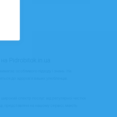
а Pidrobitok.in.ua
вимагає особливого підходу і знань. На
вляться до здоров’я ваших улюбленців.
ь широкий спектр послуг: від регулярної чистки
і, представлені на нашому сервісі, мають