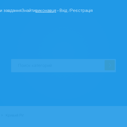
и завдання
Знайти
виконавця
Вхід
/
Реєстрація
>
Кривий Ріг