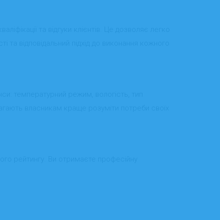
аліфікації та відгуки клієнтів. Це дозволяє легко
і та відповідальний підхід до виконання кожного
нси: температурний режим, вологість, тип
омагають власникам краще розуміти потреби своїх
ного рейтингу. Ви отримаєте професійну