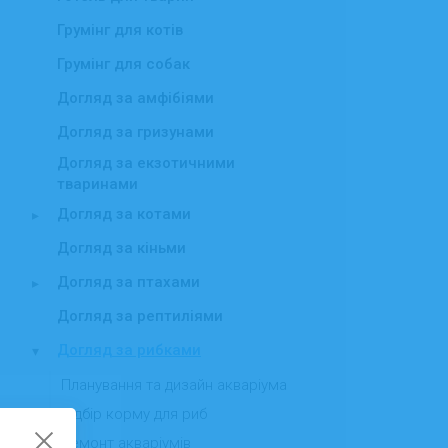
Грумінг для котів
Грумінг для собак
Догляд за амфібіями
Догляд за гризунами
Догляд за екзотичними
тваринами
Догляд за котами
▸
Догляд за кіньми
Догляд за птахами
▸
Догляд за рептиліями
Догляд за рибками
▾
Планування та дизайн акваріума
Підбір корму для риб
Ремонт акваріумів