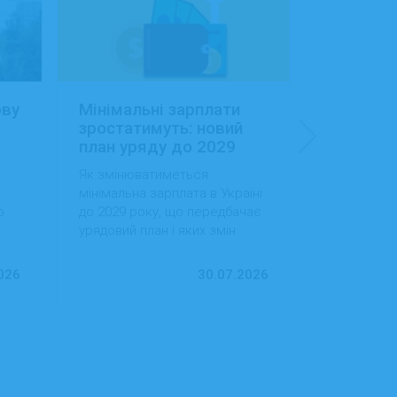
ову
Мінімальні зарплати
Заробітн
зростатимуть: новий
Україні:
план уряду до 2029
сфера об
року
будівниц
Як змінюватиметься
Як змінила
доходам
мінімальна зарплата в Україні
в Україні, 
о
до 2029 року, що передбачає
випередила
урядовий план і яких змін
за рівнем д
ду
варто очікувати працівникам
тенденції 
та роботодавцям.
ринок праці
026
30.07.2026