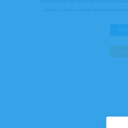
У цій категорії ще немає виконавців. Ви мо
— просто створіть свій профіль та додайте 
Заре
Дода