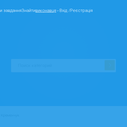
и завдання
Знайти
виконавця
Вхід
/
Реєстрація
Кременчук