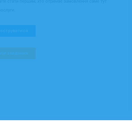
жете стати першим, хто отримає замовлення саме тут
послуги.
єструватися
ти завдання