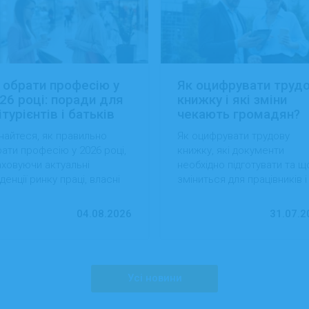
 обрати професію у
Як оцифрувати труд
26 році: поради для
книжку і які зміни
ітурієнтів і батьків
чекають громадян?
найтеся, як правильно
Як оцифрувати трудову
ати професію у 2026 році,
книжку, які документи
ховуючи актуальні
необхідно підготувати та щ
денції ринку праці, власні
зміниться для працівників і
вички та перспективи
роботодавців після перехо
ацевлаштування.
на електронний формат.
04.08.2026
31.07.2
Усі новини