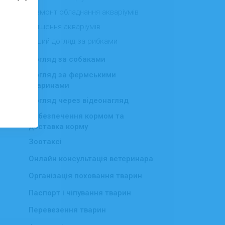
Ремонт обладнання акваріумів
Чищення акваріумів
Інший догляд за рибками
Догляд за собаками
▸
Догляд за фермськими
▸
тваринами
Догляд через відеонагляд
Забезпечення кормом та
доставка корму
Зоотаксі
Онлайн консультація ветеринара
Організація поховання тварин
Паспорт і чіпування тварин
Перевезення тварин