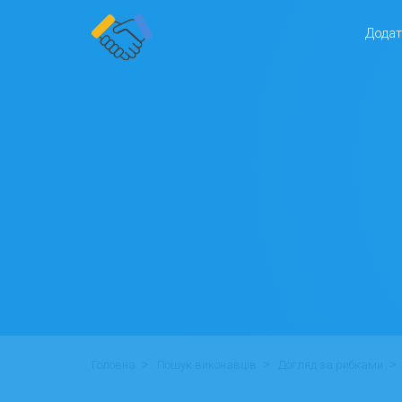
Додат
>
>
>
Головна
Пошук виконавців
Догляд за рибками