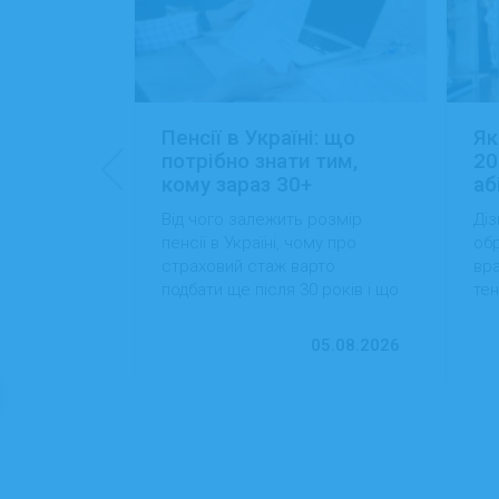
: 15+
Пенсії в Україні: що
Як
ансій
потрібно знати тим,
20
кому зараз 30+
аб
йти роботу
Від чого залежить розмір
Діз
 які сезонні
пенсії в Україні, чому про
обр
більший
страховий стаж варто
вра
вості
подбати ще після 30 років і що
тен
 студентам
можна зробити вже сьогодні
на
для фінансової впевненості в
пр
13.07.2026
05.08.2026
майбутньому.