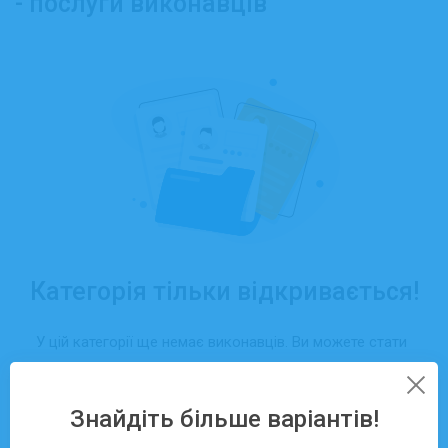
- послуги виконавців
Категорія тільки відкривається!
У цій категорії ще немає виконавців. Ви можете стати
першим, хто отримає замовлення саме тут — просто
створіть свій профіль та додайте послуги.
Знайдіть більше варіантів!