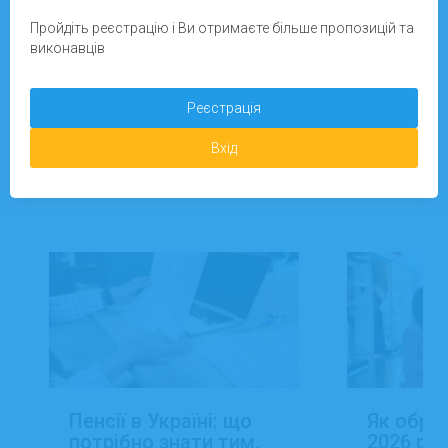
Зареєструватися
Пройдіть реєстрацію і Ви отримаєте більше пропозицій та
виконавців
Додати завдання
Реєстрація
Вхід
Новини
Пенсії в Україні: що
Як обра
потрібно знати тим,
2026 роц