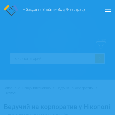
+ Завдання
Знайти
Вхід
/
Реєстрація
ФІЛЬТР
>
>
>
Головна
Пошук виконавців
Ведучий на корпоратив
Нікополь
Ведучий на корпоратив у Нікополі