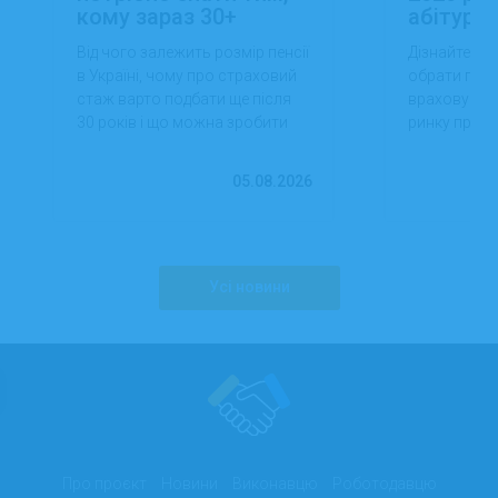
кому зараз 30+
абітуріє
Від чого залежить розмір пенсії
Дізнайтеся,
в Україні, чому про страховий
обрати проф
стаж варто подбати ще після
враховуючи 
30 років і що можна зробити
ринку праці,
вже сьогодні для фінансової
перспектив
впевненості в майбутньому.
працевлашт
05.08.2026
Усі новини
Про проєкт
Новини
Виконавцю
Роботодавцю