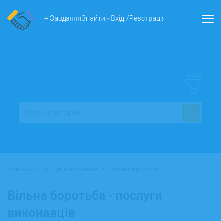
+ Завдання
Знайти
Вхід
/
Реєстрація
ФІЛЬТР
>
>
Головна
Пошук виконавців
Вільна боротьба
Вільна боротьба - послуги
виконавців