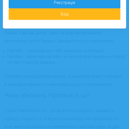
Україні
Реєстрація
Вхід
На платформі Pidrobitok.in.ua ви швидко знайдете необхідних
виконавців незалежно від вашого місця перебування – у Києві,
Львові, Харкові, Дніпрі, Одесі чи будь-якому іншому
населеному пункті України. Замовити послугу ви можете:
Офлайн – у вашому місті або з виїздом на локацію
Онлайн – через відеозв’язок, що зручно для тренувань, порад
чи підготовки до змагань
Обирайте серед десятків відгуків, порівнюйте прайс та профілі
й знаходьте ідеального виконавця всього у кілька кліків!
Чому обирають Pidrobitok.in.ua?
Сервіс Pidrobitok.in.ua – це гарантія прозорості, швидкого
підбору спеціаліста та зручної комунікації. Ми працюємо по
всій території України та забезпечуємо якісний сервіс як для