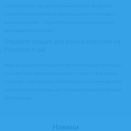
шукачів роботи, так і для замовників послуг. Ви можете
розмістити замовлення на тренера, асистента чи суддю з
вільної боротьби – і отримати пропозиції від перевірених
виконавців вже сьогодні!
Обирайте кращих для вільної боротьби на
Pidrobitok.in.ua!
Якщо ви шукаєте досвідченого професіонала для тренувань
чи хочете самі запропонувати свої послуги у сфері вільної
боротьби – реєструйтесь на Pidrobitok.in.ua. З нами ви легко
реалізуєте свої спортивні цілі та знайдете надійних партнерів
для співпраці!
Новини