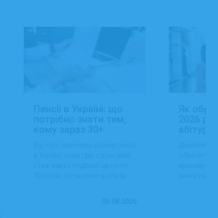
Пенсії в Україні: що
Як обра
потрібно знати тим,
2026 роц
кому зараз 30+
абітуріє
Від чого залежить розмір пенсії
Дізнайтеся,
в Україні, чому про страховий
обрати проф
стаж варто подбати ще після
враховуючи 
30 років і що можна зробити
ринку праці,
вже сьогодні для фінансової
перспектив
впевненості в майбутньому.
працевлашт
05.08.2026