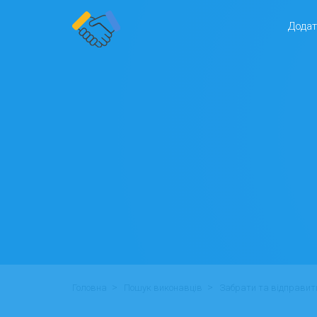
Додат
>
>
Головна
Пошук виконавців
Забрати та відправи