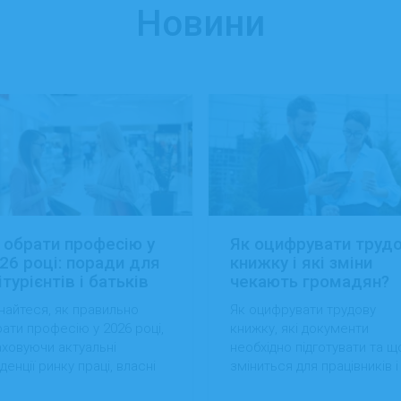
Новини
 обрати професію у
Як оцифрувати труд
26 році: поради для
книжку і які зміни
ітурієнтів і батьків
чекають громадян?
найтеся, як правильно
Як оцифрувати трудову
ати професію у 2026 році,
книжку, які документи
ховуючи актуальні
необхідно підготувати та щ
денції ринку праці, власні
зміниться для працівників і
вички та перспективи
роботодавців після перехо