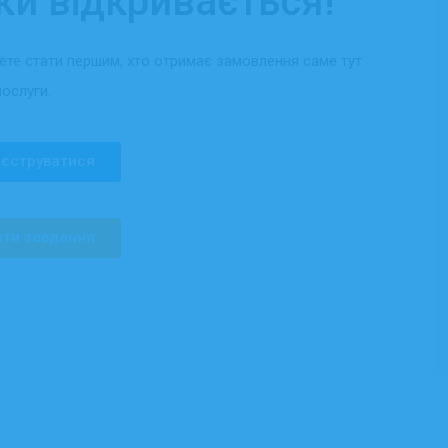
ки відкривається!
жете стати першим, хто отримає замовлення саме тут
послуги.
єструватися
ти завдання