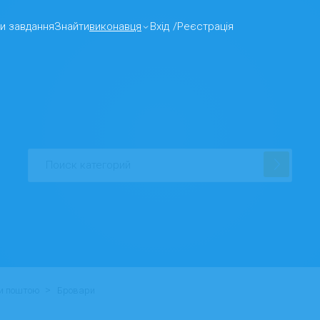
и завдання
Знайти
виконавця
Вхід
/
Реєстрація
>
ти поштою
Бровари