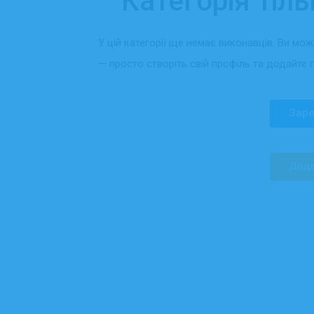
Категорія тіль
У цій категорії ще немає виконавців. Ви мо
— просто створіть свій профіль та додайте 
Заре
Дода