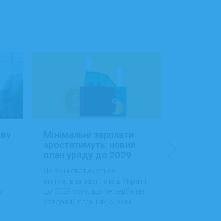
ову
Мінімальні зарплати
Заробітн
зростатимуть: новий
Україні:
план уряду до 2029
сфера об
року
будівниц
Як змінюватиметься
Як змінила
доходам
мінімальна зарплата в Україні
в Україні, 
о
до 2029 року, що передбачає
випередила
урядовий план і яких змін
за рівнем д
ду
варто очікувати працівникам
тенденції 