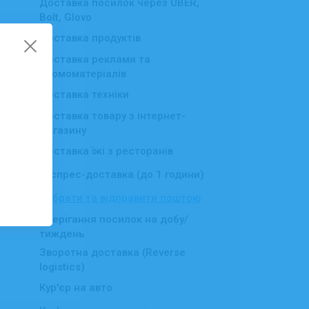
Доставка посилок через UBER,
Bolt, Glovo
Доставка продуктів
Доставка реклами та
промоматеріалів
Доставка техніки
Доставка товару з інтернет-
▸
магазину
Доставка їжі з ресторанів
Експрес-доставка (до 1 години)
Забрати та відправити поштою
Зберігання посилок на добу/
тиждень
Зворотна доставка (Reverse
logistics)
Кур'єр на авто