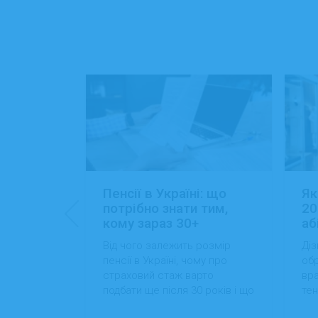
: 15+
Пенсії в Україні: що
Як
ансій
потрібно знати тим,
20
кому зараз 30+
аб
йти роботу
Від чого залежить розмір
Діз
 які сезонні
пенсії в Україні, чому про
обр
більший
страховий стаж варто
вра
вості
подбати ще після 30 років і що
тен
 студентам
можна зробити вже сьогодні
на