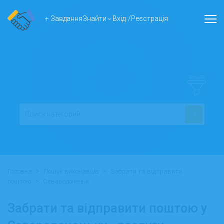
+ Завдання
Знайти
Вхід
/
Реєстрація
ФІЛЬТР
>
>
Головна
Пошук виконавців
Забрати та відправити
>
поштою
Сєвєродонецьк
Забрати та відправити поштою у