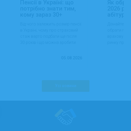
Пенсії в Україні: що
Як обра
потрібно знати тим,
2026 роц
кому зараз 30+
абітуріє
Від чого залежить розмір пенсії
Дізнайтеся,
в Україні, чому про страховий
обрати проф
стаж варто подбати ще після
враховуючи 
30 років і що можна зробити
ринку праці,
вже сьогодні для фінансової
перспектив
впевненості в майбутньому.
працевлашт
05.08.2026
Усі новини