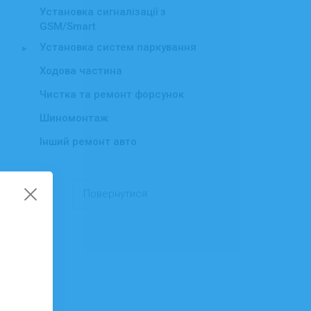
Установка сигналізації з
GSM/Smart
Установка систем паркування
▸
Ходова частина
Чистка та ремонт форсунок
Шиномонтаж
Інший ремонт авто
Повернутися