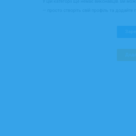
У цій категорії ще немає виконавців. Ви мо
— просто створіть свій профіль та додайте 
Заре
Дода