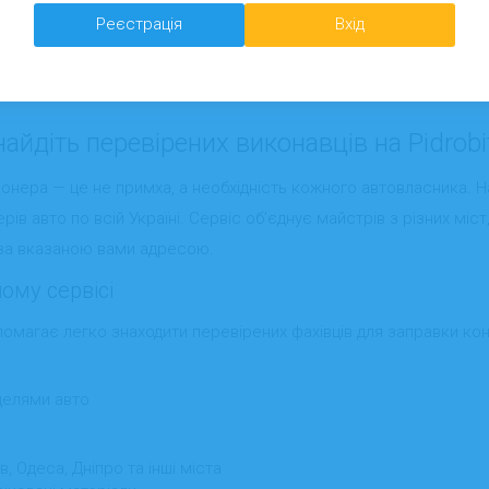
Реєстрація
Вхід
айдіть перевірених виконавців на Pidrobit
онера — це не примха, а необхідність кожного автовласника. 
ів авто по всій Україні. Сервіс об’єднує майстрів з різних міст,
ти за вказаною вами адресою.
ому сервісі
опомагає легко знаходити перевірених фахівців для заправки кон
делями авто
, Одеса, Дніпро та інші міста