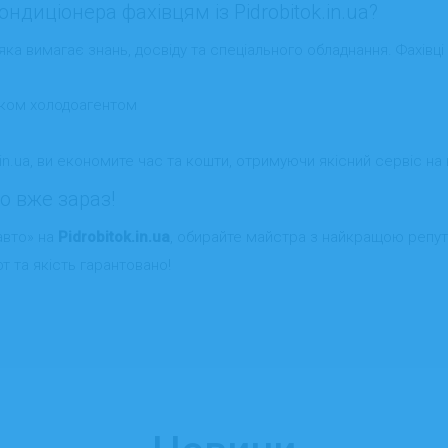
ндиціонера фахівцям із Pidrobitok.in.ua?
ка вимагає знань, досвіду та спеціального обладнання. Фахівці
ком холодоагентом
in.ua, ви економите час та кошти, отримуючи якісний сервіс на 
о вже зараз!
авто» на
Pidrobitok.in.ua
, обирайте майстра з найкращою репут
т та якість гарантовано!