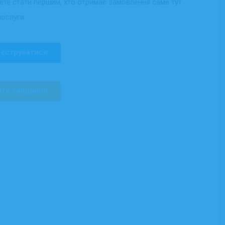
жете стати першим, хто отримає замовлення саме тут
послуги.
єструватися
ти завдання