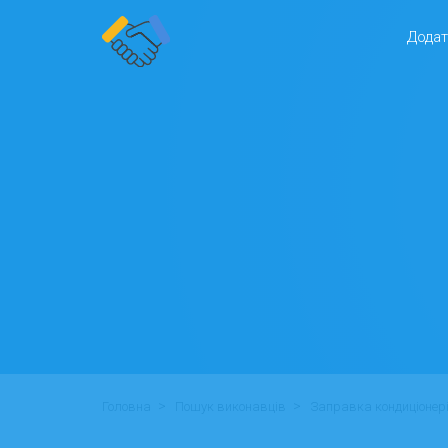
Додат
>
>
Головна
Пошук виконавців
Заправка кондиціонер