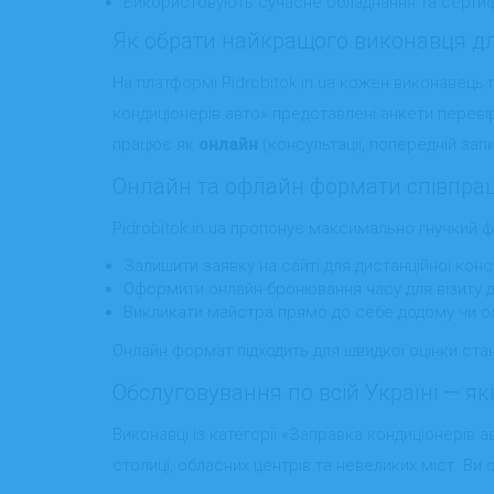
Використовують сучасне обладнання та сертиф
Як обрати найкращого виконавця дл
На платформі Pidrobitok.in.ua кожен виконавець 
кондиціонерів авто» представлені анкети перевір
працює як
онлайн
(консультації, попередній запи
Онлайн та офлайн формати співпрац
Pidrobitok.in.ua пропонує максимально гнучкий 
Залишити заявку на сайті для дистанційної консу
Оформити онлайн-бронювання часу для візиту 
Викликати майстра прямо до себе додому чи о
Онлайн формат підходить для швидкої оцінки стан
Обслуговування по всій Україні — які
Виконавці із категорії «Заправка кондиціонерів ав
столиці, обласних центрів та невеликих міст. Ви