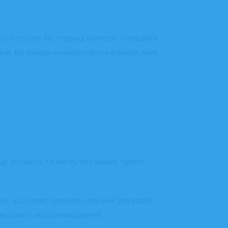
сті послуг. На сторінці категорії «Заправка
иків. Ви завжди можете обрати фахівця, який
е зручність та якість без зайвих турбот.
ачає, що сервіс однаково зручний для водіїв
 від свого місцезнаходження.