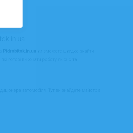
ok.in.ua
На
Pidrobitok.in.ua
ви зможете швидко знайти
 які готові виконати роботу якісно та
диціонера автомобіля. Тут ви знайдете майстрів,