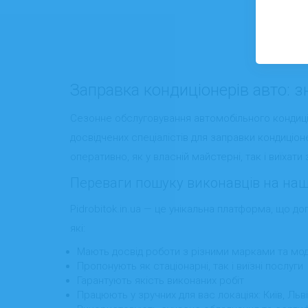
Заправка кондиціонерів авто: зн
Сезонне обслуговування автомобільного кондиці
досвідчених спеціалістів для заправки кондиціонер
оперативно, як у власній майстерні, так і виїха
Переваги пошуку виконавців на наш
Pidrobitok.in.ua — це унікальна платформа, що д
які:
Мають досвід роботи з різними марками та мо
Пропонують як стаціонарні, так і виїзні послуги
Гарантують якість виконаних робіт
Працюють у зручних для вас локаціях: Київ, Львів