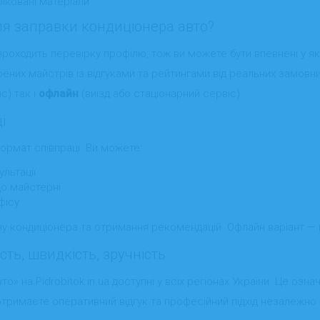
іковані матеріали
я заправки кондиціонера авто?
проходить перевірку профілю, тож ви можете бути впевнені у яко
ених майстрів із відгуками та рейтингами від реальних замовн
с) так і
офлайн
(виїзд або стаціонарний сервіс).
і
формат співпраці. Ви можете:
льтації
до майстерні
фісу
у кондиціонера та отримання рекомендацій. Офлайн варіант — ц
сть, швидкість, зручність
то» на Pidrobitok.in.ua доступні у всіх регіонах України. Це озн
 отримаєте оперативний відгук та професійний підхід незалежно