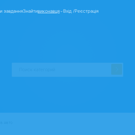
и завдання
Знайти
виконавця
Вхід
/
Реєстрація
ів авто