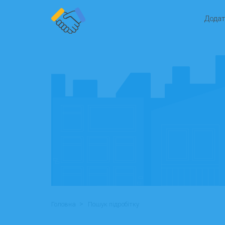
Додат
>
Головна
Пошук підробітку