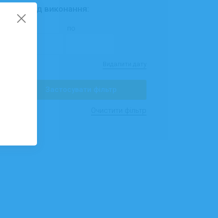
Період виконання:
з
по
Видалити дату
Застосувати фільтр
Очистити фільтр