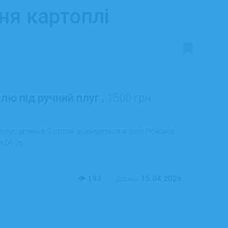
ння картоплі
ю під ручний плуг ,
1500 грн
луг, ділянка 5 соток знаходиться в селі Рожівка
8.04.26
193
15.04.2026
Додано: