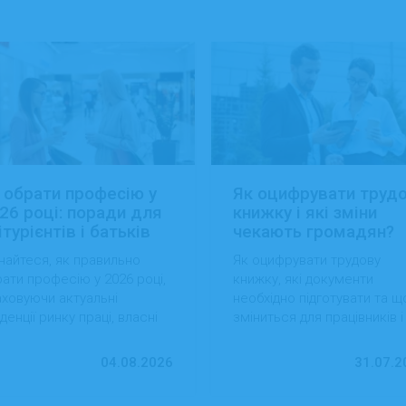
 обрати професію у
Як оцифрувати труд
26 році: поради для
книжку і які зміни
ітурієнтів і батьків
чекають громадян?
найтеся, як правильно
Як оцифрувати трудову
ати професію у 2026 році,
книжку, які документи
ховуючи актуальні
необхідно підготувати та щ
денції ринку праці, власні
зміниться для працівників і
вички та перспективи
роботодавців після перехо
ацевлаштування.
на електронний формат.
04.08.2026
31.07.2