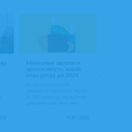
ову
Мінімальні зарплати
Заробітн
зростатимуть: новий
Україні:
план уряду до 2029
сфера об
року
будівниц
Як змінюватиметься
Як змінила
доходам
мінімальна зарплата в Україні
в Україні, 
о
до 2029 року, що передбачає
випередила
урядовий план і яких змін
за рівнем д
ду
варто очікувати працівникам
тенденції 
та роботодавцям.
ринок праці
026
30.07.2026