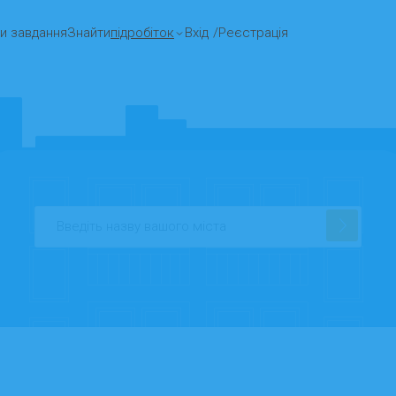
и завдання
Знайти
підробіток
Вхід
/
Реєстрація