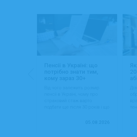
: 15+
Пенсії в Україні: що
Як
ансій
потрібно знати тим,
20
кому зараз 30+
аб
йти роботу
Від чого залежить розмір
Діз
 які сезонні
пенсії в Україні, чому про
обр
більший
страховий стаж варто
вра
вості
подбати ще після 30 років і що
тен
 студентам
можна зробити вже сьогодні
на
для фінансової впевненості в
пр
13.07.2026
05.08.2026
майбутньому.