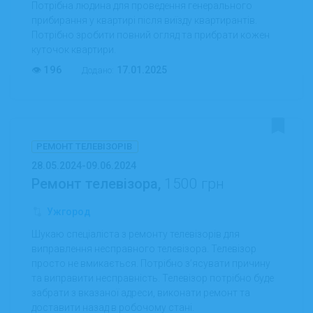
Потрібна людина для проведення генерального
прибирання у квартирі після виїзду квартирантів.
Потрібно зробити повний огляд та прибрати кожен
куточок квартири.
196
17.01.2025
Додано:
РЕМОНТ ТЕЛЕВІЗОРІВ
28.05.2024-09.06.2024
Ремонт телевізора,
1500 грн
Ужгород
Шукаю спеціаліста з ремонту телевізорів для
виправлення несправного телевізора. Телевізор
просто не вмикається. Потрібно з’ясувати причину
та виправити несправність. Телевізор потрібно буде
забрати з вказаної адреси, виконати ремонт та
доставити назад в робочому стані.