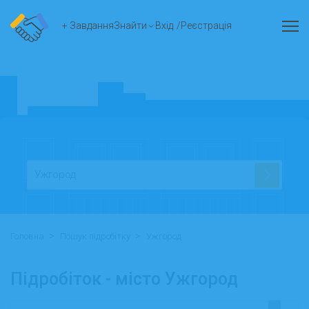
+ Завдання
Знайти
Вхід
/
Реєстрація
>
>
Головна
Пошук підробітку
Ужгород
Підробіток - місто Ужгород