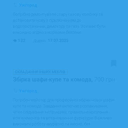
Ужгород
Потрібно демонтувати стару газову колонку та
встановити нову з підключенням до
водопостачання, димоходу та газу. Усе має бути
виконано згідно з нормами безпеки.
132
17.07.2025
Додано:
СКЛАДАННЯ ІНШИХ МЕБЛІВ
Збірка шафи-купе та комода,
700 грн
Ужгород
Потрібен майстер для професійної збірки нової шафи-
купе та комода. Завдання включає розпакування,
чітке слідування інструкціям, правильне кріплення
всіх елементів та встановлення фурнітури. Важливо
виконати роботу акуратно та якісно, без