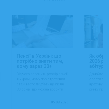
Пенсії в Україні: що
Як обра
потрібно знати тим,
2026 роц
кому зараз 30+
абітуріє
Від чого залежить розмір пенсії
Дізнайтеся,
в Україні, чому про страховий
обрати проф
стаж варто подбати ще після
враховуючи 
30 років і що можна зробити
ринку праці,
вже сьогодні для фінансової
перспектив
впевненості в майбутньому.
працевлашт
05.08.2026