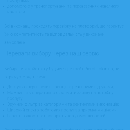
послугами;
допомогою у транспортуванні та перевезеннях невеликих
вантажів.
Всі виконавці проходять перевірку на платформі, що гарантує
їхню компетентність та відповідальність у виконанні
замовлень.
Переваги вибору через наш сервіс
Вибираючи майстрів у Луцьку через сайт Pidrobitok.in.ua, ви
отримуєте ряд переваг:
Доступ до перевірених фахівців із реальними відгуками;
Можливість оперативно оформити заявку на потрібну
послугу;
Зручний фільтр за категоріями та рейтингами виконавців;
Широкий спектр побутових послуг за приємними цінами;
Гарантію якості та прозорість всіх домовленостей.
Завдяки системі рейтингу на платформі, можна легко обирати