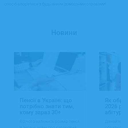
спосіб впоратися з будь-якими домашніми справами!
Новини
Пенсії в Україні: що
Як обра
потрібно знати тим,
2026 роц
кому зараз 30+
абітуріє
Від чого залежить розмір пенсії
Дізнайтеся,
в Україні, чому про страховий
обрати проф