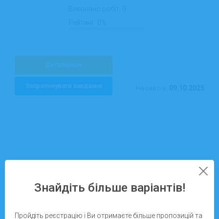
Виконано робіт:
0
Рейтинг:
0%
Детальніше
Запропонувати завдання
09.10.2025
На сайті з:
Побутові послуги у Луцьку – швидко,
Знайдіть більше варіантів!
зручно, надійно
Пройдіть реєстрацію і Ви отримаєте більше пропозицій та