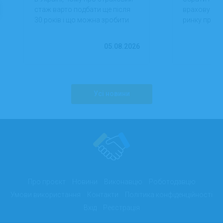
стаж варто подбати ще після
враховуючи 
30 років і що можна зробити
ринку праці,
вже сьогодні для фінансової
перспектив
впевненості в майбутньому.
працевлашт
05.08.2026
Усі новини
Про проєкт
Новини
Виконавцю
Роботодавцю
Умови використання
Контакти
Політика конфіденційності
Вхід
Реєстрація