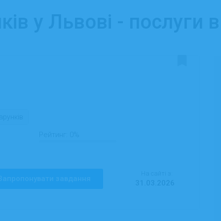
ів у Львові - послуги 
арунків
Рейтинг:
0%
На сайті з:
Запропонувати завдання
31.03.2026