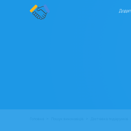
Додат
>
>
Головна
Пошук виконавців
Доставка подарунків