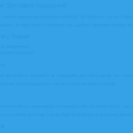
ії "Доставка подарунків"
 і мають відгуки від реальних клієнтів. Це гарантує, що доставк
знають, як підготувати сюрприз так, щоб він залишив приємні в
ів у Львові
ень звернення
цінки та відгуки
нку
ям, ви можете замовити як традиційну доставку квітів, так і ориг
омагає знайти надійного кур’єра саме під ваші потреби.
 потрібного виконавця на нашому сайті, вказати місце і час 
я уточнення деталей, тож ви будете впевнені у якісному викона
им