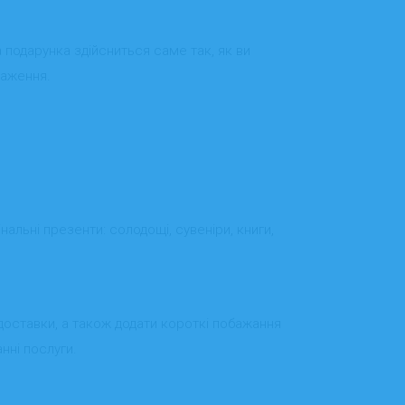
а подарунка здійсниться саме так, як ви
раження.
інальні презенти: солодощі, сувеніри, книги,
доставки, а також додати короткі побажання
нні послуги.