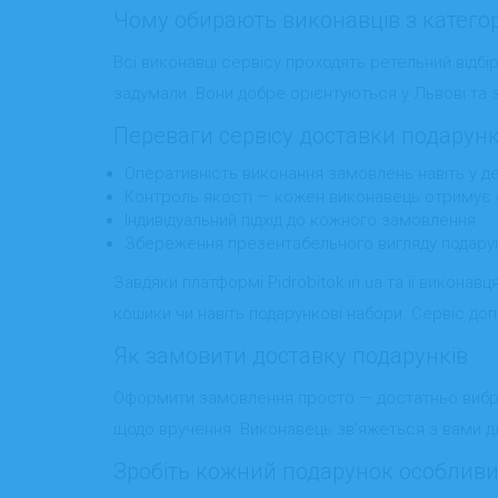
Чому обирають виконавців з категор
Всі виконавці сервісу проходять ретельний відбір
задумали. Вони добре орієнтуються у Львові та 
Переваги сервісу доставки подарунк
Оперативність виконання замовлень навіть у д
Контроль якості — кожен виконавець отримує о
Індивідуальний підхід до кожного замовлення
Збереження презентабельного вигляду подару
Завдяки платформі Pidrobitok.in.ua та її виконавц
кошики чи навіть подарункові набори. Сервіс доп
Як замовити доставку подарунків
Оформити замовлення просто — достатньо вибрати
щодо вручення. Виконавець зв’яжеться з вами дл
Зробіть кожний подарунок особлив