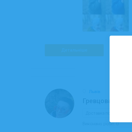
Детальніше
Львів
Гревцова Лілія 
Доставка подарунків
Виконано робіт:
0