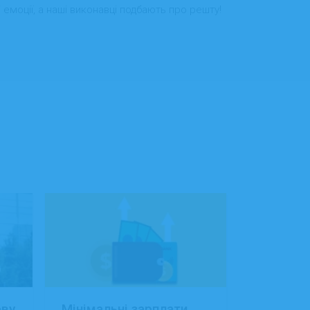
 емоції, а наші виконавці подбають про решту!
ову
Мінімальні зарплати
Заробітн