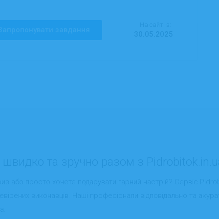
На сайті з:
Запропонувати завдання
30.05.2025
 швидко та зручно разом з Pidrobitok.in.u
из або просто хочете подарувати гарний настрій? Сервіс Pidrob
евірених виконавців. Наші професіонали відповідально та акура
а.