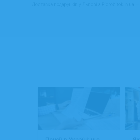
Доставка подарунків у Львові з Pidrobitok.in.ua 
: 15+
Пенсії в Україні: що
Як