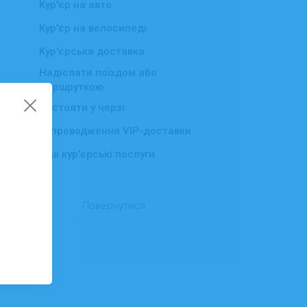
Кур'єр на авто
Кур'єр на велосипеді
Кур'єрська доставка
Надіслати поїздом або
маршруткою
Постояти у черзі
Супроводження VIP-доставки
Інші кур'єрські послуги
Повернутися