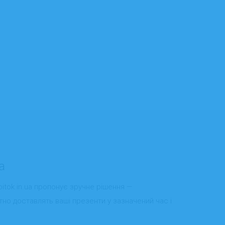
a
itok.in.ua пропонує зручне рішення —
тно доставлять ваші презенти у зазначений час і