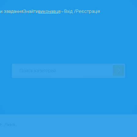
и завдання
Знайти
виконавця
Вхід
/
Реєстрація
>
Львів