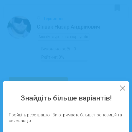
Тернопіль
Співак Назар Андрійович
Анонімна доставка подарунків
Виконано робіт:
0
Рейтинг:
0%
Детальніше
Запропонувати завдання
Знайдіть більше варіантів!
04.11.2025
На сайті з:
Пройдіть реєстрацію і Ви отримаєте більше пропозицій та
виконавців