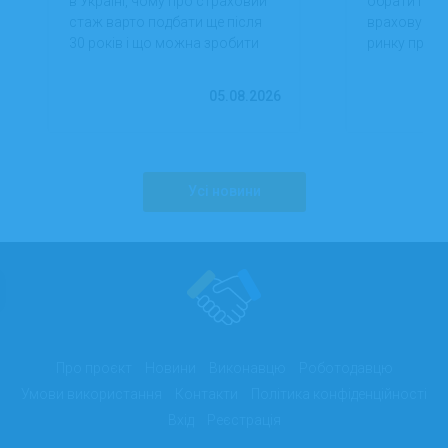
в Україні, чому про страховий
обрати проф
стаж варто подбати ще після
враховуючи 
30 років і що можна зробити
ринку праці,
вже сьогодні для фінансової
перспектив
впевненості в майбутньому.
працевлашт
05.08.2026
Усі новини
Про проєкт
Новини
Виконавцю
Роботодавцю
Умови використання
Контакти
Політика конфіденційності
Вхід
Реєстрація