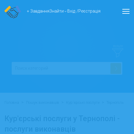
+ Завдання
Знайти
Вхід
/
Реєстрація
ФІЛЬТР
>
>
>
Головна
Пошук виконавців
Кур'єрські послуги
Тернопіль
Кур'єрські послуги у Тернополі -
послуги виконавців